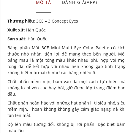
MÔ TẢ
ĐÁNH GIÁ(APP)
Thương hiệu
: 3CE – 3 Concept Eyes
Xuất xứ
: Hàn Quốc
Sản xuất
: Hàn Quốc
Bảng phấn Mắt 3CE Mini Multi Eye Color Palette có kích
thước nhỏ nhắn, tiện lợi để mang theo bên người. Mỗi
bảng màu là một tông màu khác nhau phù hợp với mọi
tông da, dễ kết hợp với nhau nên không gặp tình trạng
không biết mix match như các bảng nhiều ô.
Chất phấn mềm mịn, bám vào da một cách tự nhiên mà
không lo bị vón cục hay bột, giữ được lớp trang điểm ban
đầu.
Chất phấn hoàn hảo với những
hạt phấn li ti siêu nhỏ, siêu
mềm mịn
,
hoàn không không gây cảm giác nặng nề khi
tán lên mắt.
Độ lên màu tương đối, không bị rơi phấn. Đặc biệt bám
màu lâu