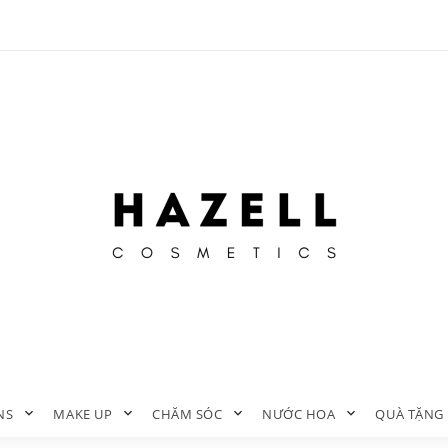
NS
MAKE UP
CHĂM SÓC
NƯỚC HOA
QUÀ TẶNG