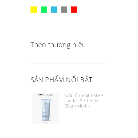
Theo thương hiệu
SẢN PHẨM NỔI BẬT
Sữa rửa mặt Estee
Lauder Perfectly
Clean Multi-...