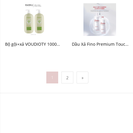
Shampoo 550ml - HNK
500ml - HNK
Bộ gội+xả VOUDIOTY 1000ml
Dầu Xả Fino Premium Touch
(Xanh rêu) - HNK
Shiseido 550ml - HNK
1
2
»