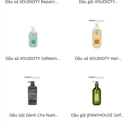
Dầu xả VOUDIOTY Repairing
Dầu gội VOUDIOTY
Conditioner (Xanh rêu) -
Nourishing Shampoo (Xanh
HNK
rêu) - HNK
Dầu xả VOUDIOTY Sofeteing
Dầu xả VOUDIOTY Hair
Moisturizing Repairing
Repairing Conditioner (Vàng)
Conditioner (Xanh dương) -
- HNK
HNK
Dầu Gội Dành Cho Nam
Dầu gội JENNYHOUSE Self-
Pharmaact Tonic Rinse in
Up Real Care Shampoo