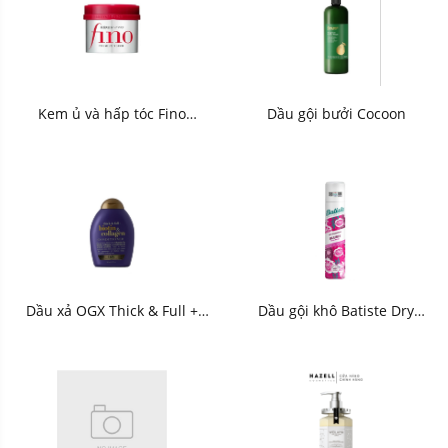
Kem ủ và hấp tóc Fino
Dầu gội bưởi Cocoon
Shiseido 230g - HNK
Dầu xả OGX Thick & Full +
Dầu gội khô Batiste Dry
Biotin & Collagen
Shampoo Fragrance - HNK
Conditioner 385ml - HNK