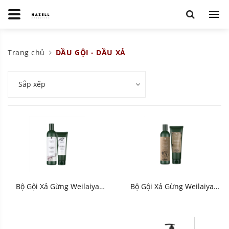
Trang chủ
DẦU GỘI - DẦU XẢ
Sắp xếp
Bộ Gội Xả Gừng Weilaiya
Bộ Gội Xả Gừng Weilaiya
Ginger (Xanh Trắng) - HNK
Zingiber Officinale Juice
Bright (Xanh Nâu) - HNK