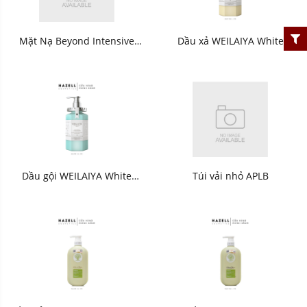
Mặt Nạ Beyond Intensive
Dầu xả WEILAIYA White
Ampoule Mask 2X
Truffle Hair Nourishing
Brightening Vita C 25ml -
Conditioner 450ml - HNK
HNK
Dầu gội WEILAIYA White
Túi vải nhỏ APLB
Truffle Lightness Shampoo
450ml - HNK