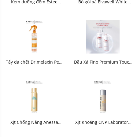
Kem dưỡng đêm Estee
Bộ gội xả Elvawell White
Lauder Revitalizing Supreme
Truffle - HNK
+ Night
Tẩy da chết Dr.melaxin Peel
Dầu Xả Fino Premium Touch
Shot Keratin Care Kojic Acid
Shiseido 550ml - HNK
Turmeric Spray 200ml - HNK
Xịt Chống Nắng Anessa
Xịt Khoáng CNP Laboratory
Perfect UV Sunscreen
Propolis Energy Ampule Mist