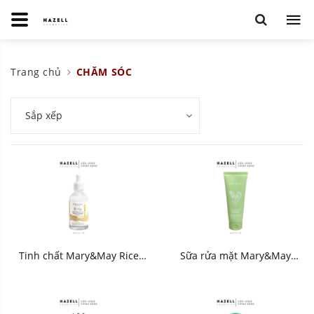
Trang chủ
CHĂM SÓC
Sắp xếp
Tinh chất Mary&May Rice
Sữa rửa mặt Mary&May
niacin 10% Triple Vitamin
Houttuynia Cordata+Tea
Serum 80ml - HNK
Tree Cleansing Foam 150ml -
HNK