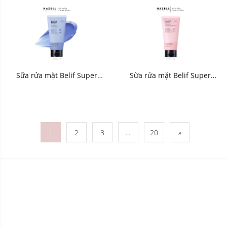
Skincare Spray A SPF50+
PA++++ 60g - HNK
Sữa rửa mặt Belif Super
Sữa rửa mặt Belif Super
Knights Hy-Soothing Vegan
Knights-Pore Firming Vegan
Pack Cleanser 150ml - HNK
Pack Cleanser 150ml - HNK
1
2
3
...
20
»