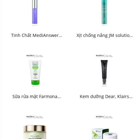
Tinh Chất MediAnswer
Xịt chống nắng JM solution
Retinoid Liftxyl Serum 30ml -
Marine Liminous Pearl
HNK
180ml - HNK
Sữa rửa mặt Farmona
Kem dưỡng Dear, Klairs
Dermacos Anti-Acne Deep
Midnight Blue Clearing
Cleansing Gel 150ml - HNK
Water Cream 50g - HNK