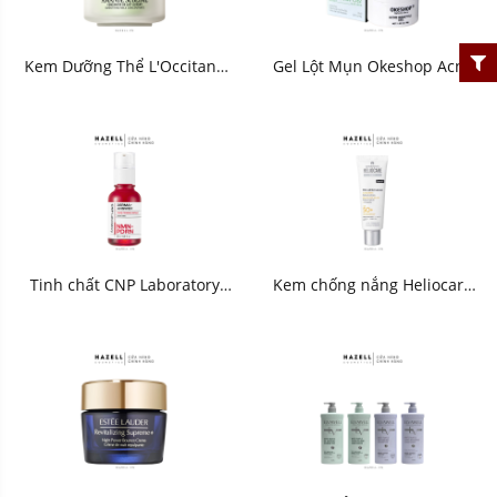
Kem Dưỡng Thể L'Occitane
Gel Lột Mụn Okeshop Acne
Amande Sublime Smoothing
Removal Gel 30g
Milk Concentrate 200ml
Tinh chất CNP Laboratory
Kem chống nắng Heliocare
Derma Answer Pore Firming
360 MD A-R Emulsion SPF
Ampule NMN-PDRN 30ml -
50+ 50ml
HNK