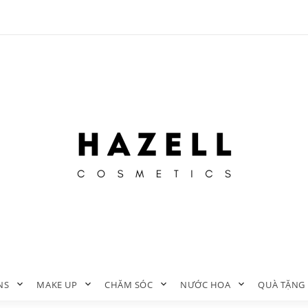
NS
MAKE UP
CHĂM SÓC
NƯỚC HOA
QUÀ TẶNG