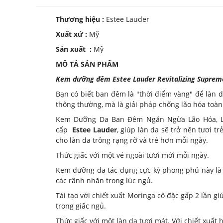
Thương hiệu :
Estee Lauder
Xuất xứ :
Mỹ
Sản xuất :
Mỹ
MÔ TẢ SẢN PHẨM
Kem dưỡng đêm Estee Lauder Revitalizing Suprem
Bạn có biết ban đêm là "thời điểm vàng" để làn 
thông thường, mà là giải pháp chống lão hóa toàn 
Kem Dưỡng Da Ban Đêm Ngăn Ngừa Lão Hóa, Là
cấp
Estee Lauder
, giúp làn da sẽ trở nên tươi t
cho làn da trông rạng rỡ và trẻ hơn mỗi ngày.
Thức giấc với một vẻ ngoài tươi mới mỗi ngày.
Kem dưỡng đa tác dụng cực kỳ phong phú này là
các rãnh nhăn trong lúc ngủ.
Tái tạo với chiết xuất Moringa cô đặc gấp 2 lần g
trong giấc ngủ.
Thức giấc với một làn da tươi mát. Với chiết xuất