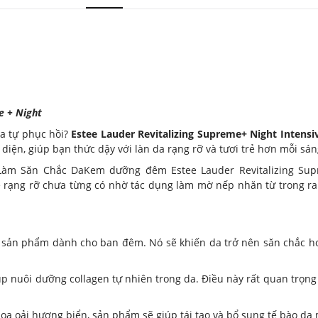
e + Night
da tự phục hồi?
Estee Lauder Revitalizing Supreme+ Night Intensi
diện, giúp bạn thức dậy với làn da rạng rỡ và tươi trẻ hơn mỗi sán
m Săn Chắc DaKem dưỡng đêm Estee Lauder Revitalizing Sup
rẻ rạng rỡ chưa từng có nhờ tác dụng làm mờ nếp nhăn từ trong ra 
 sản phẩm dành cho ban đêm. Nó sẽ khiến da trở nên săn chắc h
iúp nuôi dưỡng collagen tự nhiên trong da. Điều này rất quan trọng 
 hoa oải hương biển, sản phẩm sẽ giúp tái tạo và bổ sung tế bào da