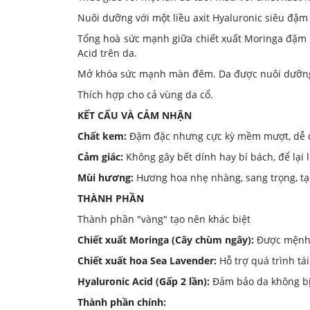
Nuôi dưỡng với một liều axit Hyaluronic siêu đậm
Tổng hoà sức mạnh giữa chiết xuất Moringa đậm đặ
Acid trên da.
Mở khóa sức mạnh màn đêm. Da được nuôi dưỡng, 
Thích hợp cho cả vùng da cổ.
KẾT CẤU VÀ CẢM NHẬN
Chất kem:
Đậm đặc nhưng cực kỳ mềm mượt, dễ d
Cảm giác:
Không gây bết dính hay bí bách, để lại
Mùi hương:
Hương hoa nhẹ nhàng, sang trọng, tạo
THÀNH PHẦN
Thành phần "vàng" tạo nên khác biệt
Chiết xuất Moringa (Cây chùm ngây):
Được mệnh d
Chiết xuất hoa Sea Lavender:
Hỗ trợ quá trình tái
Hyaluronic Acid (Gấp 2 lần):
Đảm bảo da không bị 
Thành phần chính: