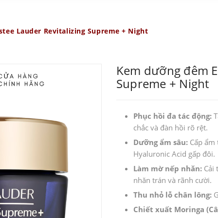
ee Lauder Revitalizing Supreme + Night
Kem dưỡng đêm Est
Supreme + Night
Phục hồi đa tác động:
T
chắc và đàn hồi rõ rệt.
Dưỡng ẩm sâu:
Cấp ẩm t
Hyaluronic Acid gấp đôi.
Làm mờ nếp nhăn:
Cải 
nhăn trán và rãnh cười.
Thu nhỏ lỗ chân lông:
G
Chiết xuất Moringa (C