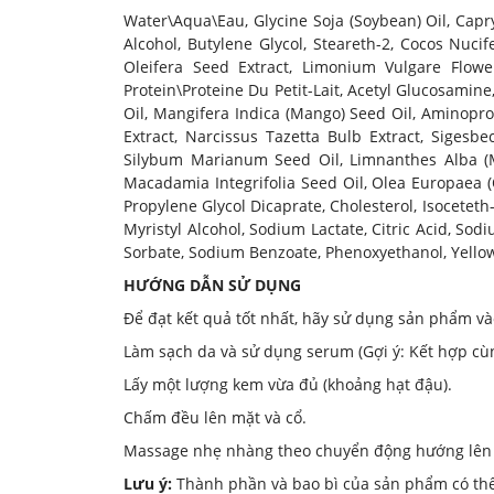
Water\Aqua\Eau, Glycine Soja (Soybean) Oil, Capry
Alcohol, Butylene Glycol, Steareth-2, Cocos Nucif
Oleifera Seed Extract, Limonium Vulgare Flower
Protein\Proteine Du Petit-Lait, Acetyl Glucosamine
Oil, Mangifera Indica (Mango) Seed Oil, Aminoprop
Extract, Narcissus Tazetta Bulb Extract, Sigesbec
Silybum Marianum Seed Oil, Limnanthes Alba (Me
Macadamia Integrifolia Seed Oil, Olea Europaea (O
Propylene Glycol Dicaprate, Cholesterol, Isoceteth
Myristyl Alcohol, Sodium Lactate, Citric Acid, S
Sorbate, Sodium Benzoate, Phenoxyethanol, Yellow 5
HƯỚNG DẪN SỬ DỤNG
Để đạt kết quả tốt nhất, hãy sử dụng sản phẩm và
Làm sạch da và sử dụng serum (Gợi ý: Kết hợp c
Lấy một lượng kem vừa đủ (khoảng hạt đậu).
Chấm đều lên mặt và cổ.
Massage nhẹ nhàng theo chuyển động hướng lên 
Lưu ý:
Thành phần và bao bì của sản phẩm có thể 