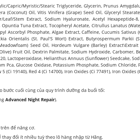
lic/Capric/Myristic/Stearic Triglyceride, Glycerin, Prunus Amygdal
era (Coconut) Oil, Vitis Vinifera (Grape) Seed Oil, Glyceryl Steara
/Leaf/Stem Extract, Sodium Hyaluronate, Acetyl Hexapeptide-8, 
, Opuntia Tuna Extract, Tocopheryl Acetate, Citrullus Lanatus (Wat
yl Ascorbyl Phosphate, Algae Extract, Caffeine, Cucumis Sativus (
kia Orientalis (St. Paul'S Wort) Extract, Butyrospermum Parkii (Sh
adowfoam) Seed Oil, Hordeum Vulgare (Barley) Extract\Extrait 
live) Fruit Oil, Dextrin Palmitate, Sodium Hydroxide, Carbomer, Be
-20, Lactoperoxidase, Helianthus Annuus (Sunflower) Seedcake, Sodi
odium Pca, Glucose Oxidase, Potassium Phosphate, Sodium Chloride, 
 (Ci 19140), Red 4 (Ci 14700), Iron Oxides (Ci 77491), Iron Oxides (
o bước cuối cùng của quy trình dưỡng da buổi tối:
ùng
Advanced Night Repair
).
trên để nâng cơ.
thay đổi ít nhiều tuỳ theo lô hàng nhập từ Hãng.