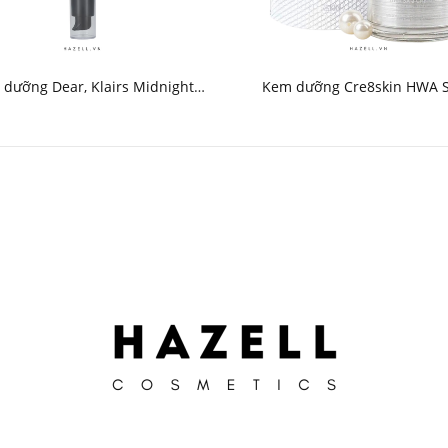
dưỡng Dear, Klairs Midnight
Kem dưỡng Cre8skin HWA 
learing Water Cream 50g - HNK
Cream Brightening Tone Up 
HNK