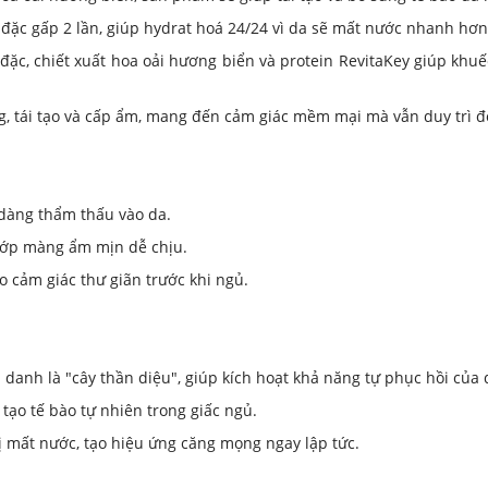
 đặc gấp 2 lần, giúp hydrat hoá 24/24 vì da sẽ mất nước nhanh hơ
c, chiết xuất hoa oải hương biển và protein RevitaKey giúp khuếc
tái tạo và cấp ẩm, mang đến cảm giác mềm mại mà vẫn duy trì độ
àng thẩm thấu vào da.
 lớp màng ẩm mịn dễ chịu.
 cảm giác thư giãn trước khi ngủ.
anh là "cây thần diệu", giúp kích hoạt khả năng tự phục hồi của d
 tạo tế bào tự nhiên trong giấc ngủ.
mất nước, tạo hiệu ứng căng mọng ngay lập tức.