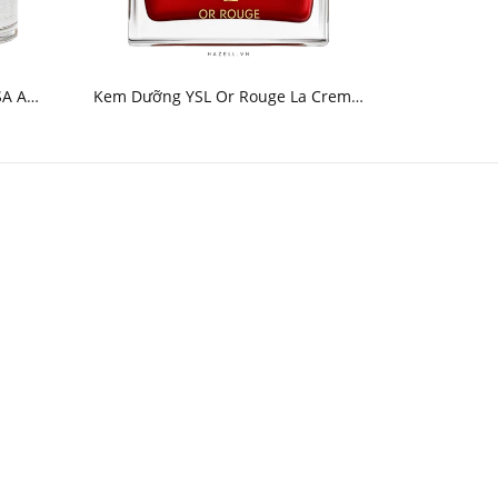
SA A
Kem Dưỡng YSL Or Rouge La Creme
Kem dưỡng
80g -
Riche 50ml
Cr