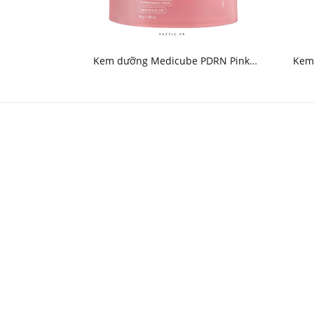
Kem dưỡng Medicube PDRN Pink
Kem 
Collagen Capsule Cream 55g - HNK
Blue C