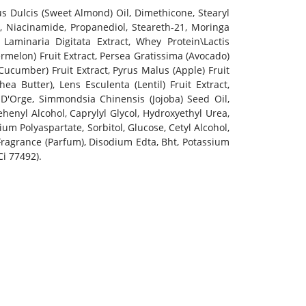
us Dulcis (Sweet Almond) Oil, Dimethicone, Stearyl
te, Niacinamide, Propanediol, Steareth-21, Moringa
Laminaria Digitata Extract, Whey Protein\Lactis
ermelon) Fruit Extract, Persea Gratissima (Avocado)
Cucumber) Fruit Extract, Pyrus Malus (Apple) Fruit
ea Butter), Lens Esculenta (Lentil) Fruit Extract,
D'Orge, Simmondsia Chinensis (Jojoba) Seed Oil,
henyl Alcohol, Caprylyl Glycol, Hydroxyethyl Urea,
um Polyaspartate, Sorbitol, Glucose, Cetyl Alcohol,
Fragrance (Parfum), Disodium Edta, Bht, Potassium
Ci 77492).