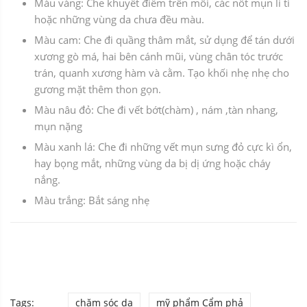
Màu vàng: Che khuyết điểm trên môi, các nốt mụn li ti
hoặc những vùng da chưa đều màu.
Màu cam: Che đi quầng thâm mắt, sử dụng để tán dưới
xương gò má, hai bên cánh mũi, vùng chân tóc trước
trán, quanh xương hàm và cằm. Tạo khối nhẹ nhẹ cho
gương mặt thêm thon gọn.
Màu nâu đỏ: Che đi vết bớt(chàm) , nám ,tàn nhang,
mụn nặng
Màu xanh lá: Che đi những vết mụn sưng đỏ cực kì ổn,
hay bọng mắt, những vùng da bị dị ứng hoặc cháy
nắng.
Màu trắng: Bắt sáng nhẹ
Tags:
chăm sóc da
mỹ phẩm Cẩm phả