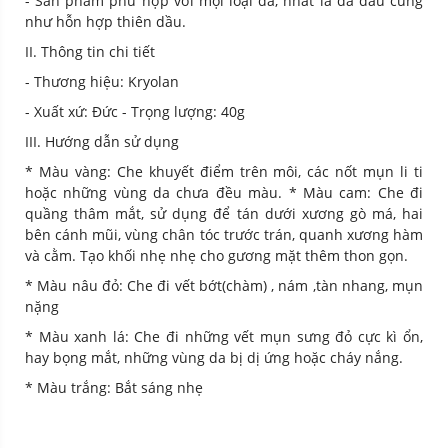
- Sản phẩm phù hợp với mọi loại da, nhất là da dầu cũng
như hỗn hợp thiên dầu.
II. Thông tin chi tiết
- Thương hiệu: Kryolan
- Xuất xứ: Đức - Trọng lượng: 40g
III. Hướng dẫn sử dụng
* Màu vàng: Che khuyết điểm trên môi, các nốt mụn li ti
hoặc những vùng da chưa đều màu. * Màu cam: Che đi
quầng thâm mắt, sử dụng để tán dưới xương gò má, hai
bên cánh mũi, vùng chân tóc trước trán, quanh xương hàm
và cằm. Tạo khối nhẹ nhẹ cho gương mặt thêm thon gọn.
* Màu nâu đỏ: Che đi vết bớt(chàm) , nám ,tàn nhang, mụn
nặng
* Màu xanh lá: Che đi những vết mụn sưng đỏ cực kì ổn,
hay bọng mắt, những vùng da bị dị ứng hoặc cháy nắng.
* Màu trắng: Bắt sáng nhẹ