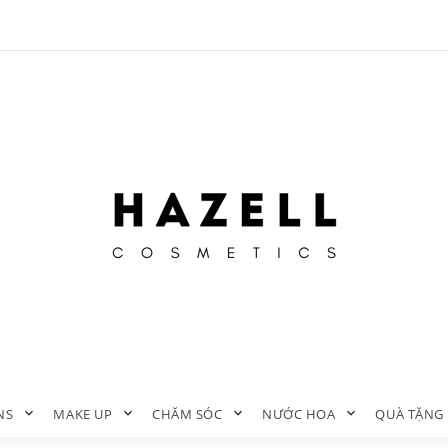
NS
MAKE UP
CHĂM SÓC
NƯỚC HOA
QUÀ TẶNG