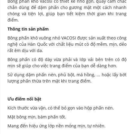
Bông phấn khô Vacosi có thiết kế nhỏ gọn, quay cầm chắc
chắn dùng để dặm phấn cho gương mặt một cách nhanh
chóng và tiện lợi, giúp bạn tiết kiệm thời gian khi trang
điểm.
Thông tin sản phẩm
Bông phấn khô vuông nhỏ VACOSI được sản xuất theo công
nghệ của Hàn Quốc với chất liệu mút có độ mềm, mịn, dẻo
rất êm dịu với da.
Bông phấn có độ dày vừa phải và lớp vải bên trên có độ
mịn sẽ giúp cho việc trang điểm của bạn dễ dàng hơn.
Sử dụng dặm phấn nén, phủ bột, má hồng, ... hoặc lấy bớt
lượng phấn thừa trên mặt khi trang điểm.
Ưu điểm nổi bật
Kích thước vừa vặn, có thể bỏ gọn vào hộp phấn nén.
Mặt bông mịn, bám phấn tốt.
Mang đến hiệu ứng lớp nền mỏng mịn, tự nhiên.