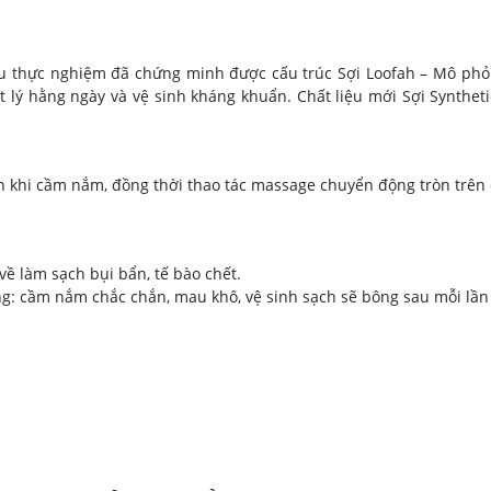
thực nghiệm đã chứng minh được cấu trúc Sợi Loofah – Mô phỏng
ật lý hằng ngày và vệ sinh kháng khuẩn. Chất liệu mới Sợi Synthet
 khi cầm nắm, đồng thời thao tác massage chuyển động tròn trên da 
về làm sạch bụi bẩn, tế bào chết.
ng: cầm nắm chắc chắn, mau khô, vệ sinh sạch sẽ bông sau mỗi lầ