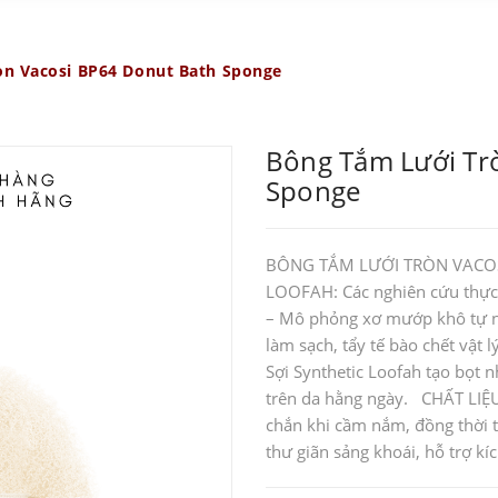
òn Vacosi BP64 Donut Bath Sponge
Bông Tắm Lưới Tr
Sponge
BÔNG TẮM LƯỚI TRÒN VACOS
LOOFAH: Các nghiên cứu thực
– Mô phỏng xơ mướp khô tự nhi
làm sạch, tẩy tế bào chết vật 
Sợi Synthetic Loofah tạo bọt 
trên da hằng ngày. CHẤT LIỆU
chắn khi cầm nắm, đồng thời 
thư giãn sảng khoái, hỗ trợ kíc