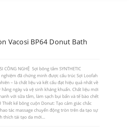
òn Vacosi BP64 Donut Bath
I CÔNG NGHỆ Sợi bông tắm SYNTHETIC
 nghiệm đã chứng minh được cấu trúc Sợi Loofah
ên – là chất liệu và kết cấu đạt hiệu quả nhất về
lý hằng ngày và vệ sinh kháng khuẩn. Chất liệu mới
nhanh với sữa tắm, làm sạch bụi bẩn và tế bào chết
 Thiết kế bông cuộn Donut: Tạo cảm giác chắc
thao tác massage chuyển động tròn trên da tạo sự
h thích tái tạo da mới...