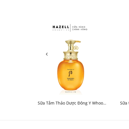
Sữa Tắm Thảo Dược Đông Y Whoo
Sữa 
Spa Oil Shower 220ml - HNK