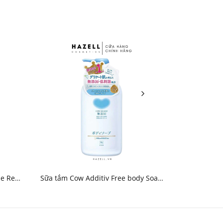
e Red
Sữa tắm Cow Additiv Free body Soap
Sữa tắm B
HNK
500ml - HNK
Wa