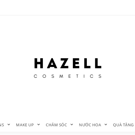
NS
MAKE UP
CHĂM SÓC
NƯỚC HOA
QUÀ TẶNG