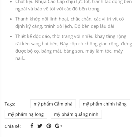
Chất liệu Nhựa Cao Cấp chịu lực tốt, tránh tác động bên
ngoài và bảo vệ tốt với các đồ bên trong
Thanh khớp nối linh hoạt, chắc chắn, các vị trí vít cố
định kỹ càng, tránh xô lệch, Độ bền đẹp lâu dài
Thiết kế độc đáo, thời trang với nhiều khay tầng rộng
rãi kéo sang hai bên, Đáy cốp có không gian rộng, đựng
được bộ cọ, bảng mắt, bảng son, máy làm tóc, máy
nail…
Tags:
mỹ phẩm Cẩm phả
mỹ phẩm chính hãng
mỹ phẩm hạ long
mỹ phẩm quảng ninh
Chia sẻ: