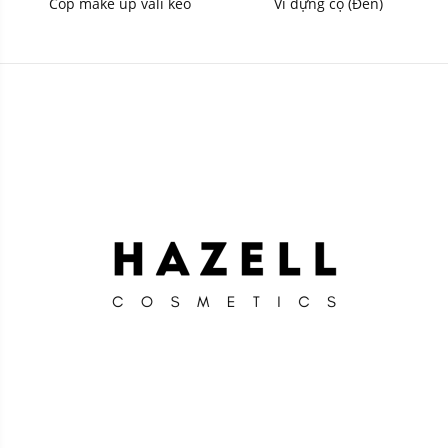
Cốp make up vali kéo
Ví đựng cọ (Đen)