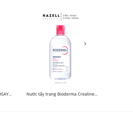
OSAY
Nước tẩy trang Bioderma Crealine
Nước tẩy 
 Peaux
H2O ( Hồng )