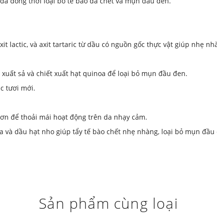
da đồng thời loại bỏ tế bào da chết và mụn đầu đen.
ic, axit lactic, và axit tartaric từ dầu có nguồn gốc thực vật giúp nh
 xuất sả và chiết xuất hạt quinoa để loại bỏ mụn đầu đen.
c tươi mới.
hơn để thoải mái hoạt động trên da nhạy cảm.
oba và dầu hạt nho giúp tẩy tế bào chết nhẹ nhàng, loại bỏ mụn đầu
Sản phẩm cùng loại