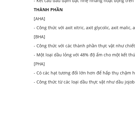
- Kết cấu dầu đậm đặc nhẹ nhàng hoạt động trên 
THÀNH PHẦN
[AHA]
- Công thức với axit xitric, axit glycolic, axit mal
[BHA]
- Công thức với các thành phần thực vật như chiết
- Một loại dầu lỏng với 48% độ ẩm cho một kết thú
[PHA]
- Có các hạt tương đối lớn hơn để hấp thụ chậm 
- Công thức từ các loại dầu thực vật như dầu joj