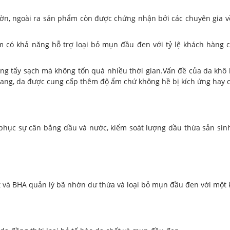
ờn, ngoài ra sản phẩm còn được chứng nhận bởi các chuyên gia về
 có khả năng hỗ trợ loại bỏ mụn đầu đen với tỷ lệ khách hàng cả
ng tẩy sạch mà không tốn quá nhiều thời gian.Vấn đề của da khô 
trang, da được cung cấp thêm độ ẩm chứ không hề bị kích ứng hay 
i phục sự cân bằng dầu và nước, kiểm soát lượng dầu thừa sản sinh
 và BHA quản lý bã nhờn dư thừa và loại bỏ mụn đầu đen với một k