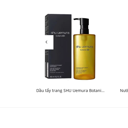
Dầu tẩy trang SHU Uemura Botanic
Nướ
Oil Idulging Plant-Based Cleansing Oil
Se