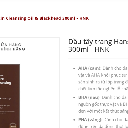
in Cleansing Oil & Blackhead 300ml - HNK
Dầu tẩy trang Han
300ml - HNK
AHA (cam)
: Dành cho da 
vật và AHA khôi phục sự
sản sinh ra từ lớp trang 
chết làm tắc nghẽn lỗ châ
BHA (nâu)
: Dành cho da 
nguồn gốc thực vật và B
đen với một kết thúc sản
PHA (vàng)
: Dành cho d
động trên da đồng thời l