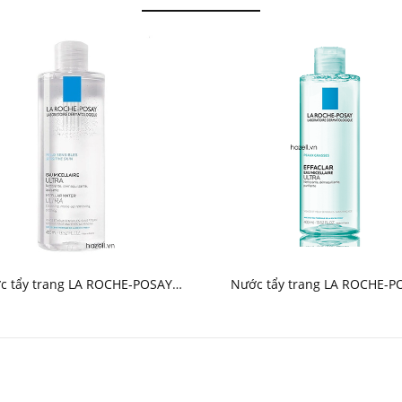
c tẩy trang LA ROCHE-POSAY
Nước tẩy trang LA ROCHE-P
nsitive Skin vỏ trắng - HNK
Effaclar Eau Micellaire Ultra
Grasses ( Xanh ) - HNK