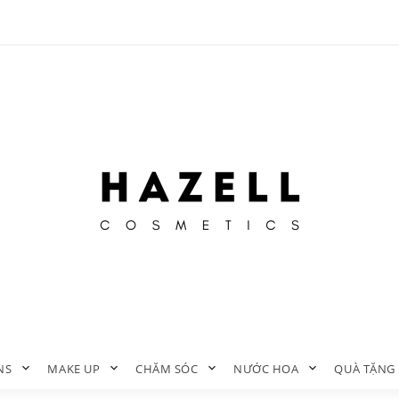
NS
MAKE UP
CHĂM SÓC
NƯỚC HOA
QUÀ TẶNG