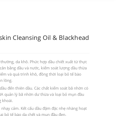
skin Cleansing Oil & Blackhead
thường, da khô. Phức hợp dầu chiết xuất từ ​​thực
 cân bằng dầu và nước, kiểm soát lượng dầu thừa
điểm và quá trình khô, đồng thời loại bỏ tế bào
n lông.
dầu đến thiên dầu. Các chất kiểm soát bã nhờn có
HA quản lý bã nhờn dư thừa và loại bỏ mụn đầu
g khoái.
a nhạy cảm. Kết cấu dầu đậm đặc nhẹ nhàng hoạt
oại bỏ tế bào da chết và mụn đầu đen.