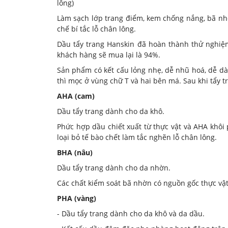
lông)
Làm sạch lớp trang điểm, kem chống nắng, bã nh
chế bí tắc lỗ chân lông.
Dầu tẩy trang Hanskin đã hoàn thành thử nghiệm
khách hàng sẽ mua lại là 94%.
Sản phẩm có kết cấu lỏng nhẹ, dễ nhũ hoá, dễ dà
thì mọc ở vùng chữ T và hai bên má. Sau khi tẩy 
AHA (cam)
Dầu tẩy trang dành cho da khô.
Phức hợp dầu chiết xuất từ ​​thực vật và AHA khô
loại bỏ tế bào chết làm tắc nghẽn lỗ chân lông.
BHA (nâu)
Dầu tẩy trang dành cho da nhờn.
Các chất kiểm soát bã nhờn có nguồn gốc thực vật
PHA (vàng)
- Dầu tẩy trang dành cho da khô và da dầu.