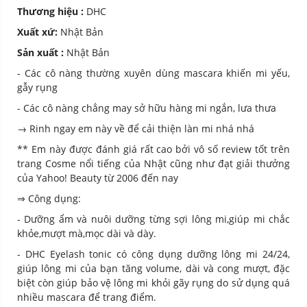
Thương hiệu :
DHC
Xuất xứ:
Nhật Bản
Sản xuất :
Nhật Bản
- Các cô nàng thường xuyên dùng mascara khiến mi yếu,
gẫy rụng
- Các cô nàng chẳng may sở hữu hàng mi ngắn, lưa thưa
→ Rinh ngay em này về để cải thiện làn mi nhá nhá
** Em này được đánh giá rất cao bởi vô số review tốt trên
trang Cosme nổi tiếng của Nhật cũng như đạt giải thưởng
của Yahoo! Beauty từ 2006 đến nay
⇒ Công dụng:
- Dưỡng ẩm và nuôi dưỡng từng sợi lông mi,giúp mi chắc
khỏe,mượt mà,mọc dài và dày.
- DHC Eyelash tonic có công dụng dưỡng lông mi 24/24,
giúp lông mi của bạn tăng volume, dài và cong mượt, đặc
biệt còn giúp bảo vệ lông mi khỏi gãy rụng do sử dụng quá
nhiều mascara để trang điểm.