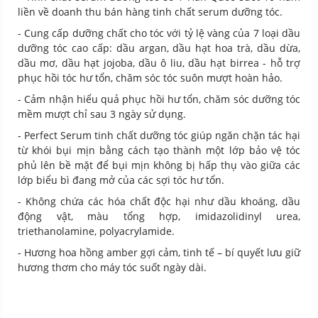
liền về doanh thu bán hàng tinh chất serum dưỡng tóc.
- Cung cấp dưỡng chất cho tóc với tỷ lệ vàng của 7 loại dầu
dưỡng tóc cao cấp: dầu argan, dầu hạt hoa trà, dầu dừa,
dầu mơ, dầu hạt jojoba, dầu ô liu, dầu hạt birrea - hỗ trợ
phục hồi tóc hư tổn, chăm sóc tóc suôn mượt hoàn hảo.
- Cảm nhận hiểu quả phục hồi hư tổn, chăm sóc dưỡng tóc
mềm mượt chỉ sau 3 ngày sử dụng.
- Perfect Serum tinh chất dưỡng tóc giúp ngăn chặn tác hại
từ khói bụi mịn bằng cách tạo thành một lớp bảo vệ tóc
phủ lên bề mặt để bụi mịn không bị hấp thụ vào giữa các
lớp biểu bì đang mở của các sợi tóc hư tổn.
- Không chứa các hóa chất độc hại như dầu khoáng, dầu
động vật, màu tổng hợp, imidazolidinyl urea,
triethanolamine, polyacrylamide.
- Hương hoa hồng amber gợi cảm, tinh tế – bí quyết lưu giữ
hương thơm cho máy tóc suốt ngày dài.