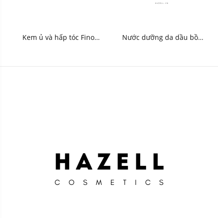
Kem ủ và hấp tóc Fino
Nước dưỡng da dầu bồ
Shiseido 230g - HNK
kết Cocoon 140ml