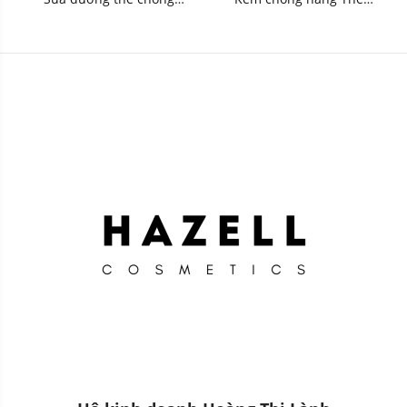
nắng Hatomugi UV care &
Saem Eco Earth Pink Sun
moisturizing SPF31 PA +++
Cream EX SPF50+/PA++++
250ml - HNK
50g