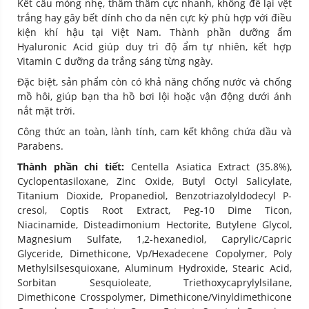
Kết cấu mỏng nhẹ, thẩm thấm cực nhanh, không để lại vệt
trắng hay gây bết dính cho da nên cực kỳ phù hợp với điều
kiện khí hậu tại Việt Nam. Thành phần dưỡng ẩm
Hyaluronic Acid giúp duy trì độ ẩm tự nhiên, kết hợp
Vitamin C dưỡng da trắng sáng từng ngày.
Đặc biệt, sản phẩm còn có khả năng chống nước và chống
mồ hôi, giúp bạn tha hồ bơi lội hoặc vận động dưới ánh
nắt mặt trời.
Công thức an toàn, lành tính, cam kết không chứa dầu và
Parabens.
Thành phần chi tiết:
Centella Asiatica Extract (35.8%),
Cyclopentasiloxane, Zinc Oxide, Butyl Octyl Salicylate,
Titanium Dioxide, Propanediol, Benzotriazolyldodecyl P-
cresol, Coptis Root Extract, Peg-10 Dime Ticon,
Niacinamide, Disteadimonium Hectorite, Butylene Glycol,
Magnesium Sulfate, 1,2-hexanediol, Caprylic/Capric
Glyceride, Dimethicone, Vp/Hexadecene Copolymer, Poly
Methylsilsesquioxane, Aluminum Hydroxide, Stearic Acid,
Sorbitan Sesquioleate, Triethoxycaprylylsilane,
Dimethicone Crosspolymer, Dimethicone/Vinyldimethicone