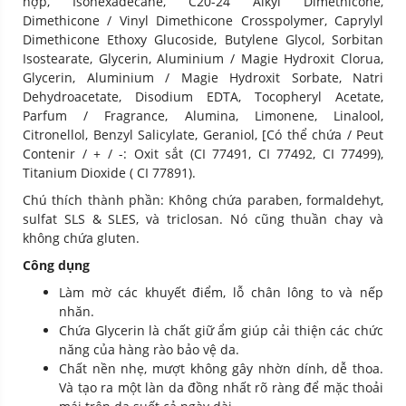
hợp, Isohexadecane, C20-24 Alkyl Dimethicone,
Dimethicone / Vinyl Dimethicone Crosspolymer, Caprylyl
Dimethicone Ethoxy Glucoside, Butylene Glycol, Sorbitan
Isostearate, Glycerin, Aluminium / Magie Hydroxit Clorua,
Glycerin, Aluminium / Magie Hydroxit Sorbate, Natri
Dehydroacetate, Disodium EDTA, Tocopheryl Acetate,
Parfum / Fragrance, Alumina, Limonene, Linalool,
Citronellol, Benzyl Salicylate, Geraniol, [Có thể chứa / Peut
Contenir / + / -: Oxit sắt (CI 77491, CI 77492, CI 77499),
Titanium Dioxide ( CI 77891).
Chú thích thành phần: Không chứa paraben, formaldehyt,
sulfat SLS & SLES, và triclosan. Nó cũng thuần chay và
không chứa gluten.
Công dụng
Làm mờ các khuyết điểm, lỗ chân lông to và nếp
nhăn.
Chứa Glycerin là chất giữ ẩm giúp cải thiện các chức
năng của hàng rào bảo vệ da.
Chất nền
nhẹ, mượt không gây nhờn dính, dễ thoa.
Và tạo ra một làn da đồng nhất rõ ràng để mặc thoải