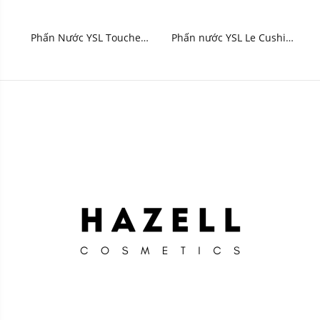
Phấn Nước YSL Touche
Phấn nước YSL Le Cushion
Eclat Glow-Pact Cushion
Encre De Peau Couture
12g (Hồng)
Cushion Foundation 14g
(Limited - Vỏ da đỏ)