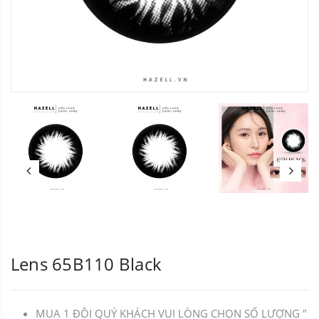
Lens 65B110 Black
MUA 1 ĐÔI QUÝ KHÁCH VUI LÒNG CHỌN SỐ LƯỢNG "