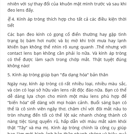
nhiên với sự thay đổi của khuôn mặt mình trước và sau khi
đeo lens đấy.
✌️4. Kính áp tròng thích hợp cho tất cả các điều kiện thời
tiết
Các bạn đeo kính có gọng cổ điển thường hay gặp tình
trạng bị bám hơi nước và bị mờ khi trời mưa hay lạnh
khiến bạn không thể nhìn rõ xung quanh .Thế nhưng với
contact lens bạn không cần phải lo nữa. Và kính áp tròng
có thể được làm sạch trong chớp mắt. Thật tuyệt đúng
không nào!
5. Kính áp tròng giúp bạn "đa dạng hóa" bản thân
Ngày nay, kính áp tròng có rất nhiều loại, nhiều màu sắc,
và còn có loại sở hữu vân lens rất độc đáo nữa. Bạn có thể
dễ dàng lựa chọn cho mình một màu lens phù hợp để
“biến hóa” dễ dàng với mọi hoàn cảnh. Buổi sáng bạn có
thể là cô sinh viên ngây thơ, chăm chỉ với đôi mắt nâu to
tròn nhưng đến tối có thế lột xác nhanh chóng thành cô
nàng tiệc tùng quyến rũ, hấp dẫn với màu mắt xám khói
thật “Tây” và ma mị. Kính áp tròng chính là công cụ giúp
bạn làm mới hình ảnh bản thân nhanh chóng và hiệu quả