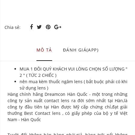
Chia sẻ:
MÔ TẢ
ĐÁNH GIÁ(APP)
MUA 1 ĐÔI QUÝ KHÁCH VUI LÒNG CHỌN SỐ LƯỢNG "
2 " ( TỨC 2 CHIẾC )
nên mua kèm thuốc ngâm lens ( bắt buộc phải có khi
sử dụng lens )
Hàng chính hãng Dreamcon Hàn Quốc - một trong những
công ty sản xuất contact lens ra đời sớm nhất tại Hàn,là
công ty đầu tiên tại Hàn được Mỹ cấp chứng chỉ,đạt giải
thưởng Best Contact lens , có giấy phép của bộ y tế Việt
Nam - Hàn Quốc
Tuyệt đối không bán hàng nhái,giả, hàng trôi nổi không