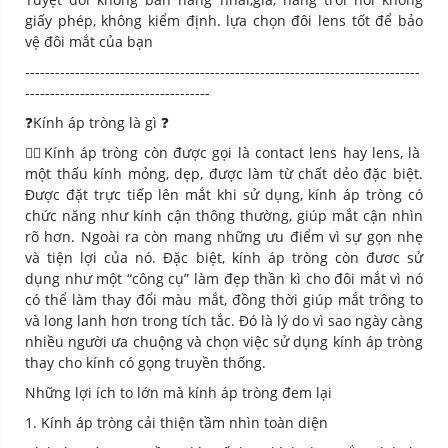
giấy phép, không kiểm định. lựa chọn đôi lens tốt để bảo
vệ đôi mắt của bạn
-------------------------------------------------------------------------------
-------------------------------------
❓Kính áp tròng là gì
❓
💁‍♀️Kính áp tròng còn được gọi là contact lens hay lens, là
một thấu kính mỏng, dẹp, được làm từ chất dẻo đặc biệt.
Được đặt trực tiếp lên mắt khi sử dụng, kính áp tròng có
chức năng như kính cận thông thường, giúp mắt cận nhìn
rõ hơn. Ngoài ra còn mang những ưu điểm vì sự gọn nhẹ
và tiện lợi của nó. Đặc biệt, kính áp tròng còn đươc sử
dụng như một “công cụ” làm đẹp thần kì cho đôi mắt vì nó
có thể làm thay đổi màu mắt, đồng thời giúp mắt trông to
và long lanh hơn trong tích tắc. Đó là lý do vì sao ngày càng
nhiều người ưa chuộng và chọn việc sử dụng kính áp tròng
thay cho kính có gọng truyền thống.
Những lợi ích to lớn mà kính áp tròng đem lại
1. Kính áp tròng cải thiện tầm nhìn toàn diện