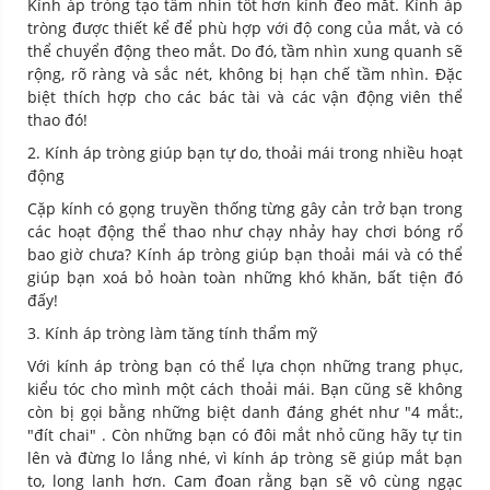
Kính áp tròng tạo tầm nhìn tốt hơn kính đeo mắt. Kính áp
tròng được thiết kể để phù hợp với độ cong của mắt, và có
thể chuyển động theo mắt. Do đó, tầm nhìn xung quanh sẽ
rộng, rõ ràng và sắc nét, không bị hạn chế tầm nhìn. Đặc
biệt thích hợp cho các bác tài và các vận động viên thể
thao đó!
2. Kính áp tròng giúp bạn tự do, thoải mái trong nhiều hoạt
động
Cặp kính có gọng truyền thống từng gây cản trở bạn trong
các hoạt động thể thao như chạy nhảy hay chơi bóng rổ
bao giờ chưa? Kính áp tròng giúp bạn thoải mái và có thể
giúp bạn xoá bỏ hoàn toàn những khó khăn, bất tiện đó
đấy!
3. Kính áp tròng làm tăng tính thẩm mỹ
Với kính áp tròng bạn có thể lựa chọn những trang phục,
kiểu tóc cho mình một cách thoải mái. Bạn cũng sẽ không
còn bị gọi bằng những biệt danh đáng ghét như "4 mắt:,
"đít chai" . Còn những bạn có đôi mắt nhỏ cũng hãy tự tin
lên và đừng lo lắng nhé, vì kính áp tròng sẽ giúp mắt bạn
to, long lanh hơn. Cam đoan rằng bạn sẽ vô cùng ngạc