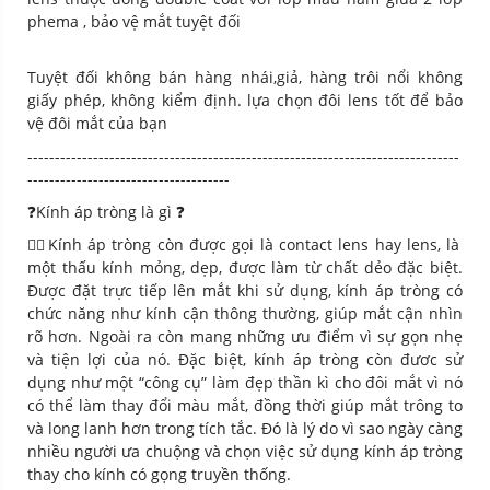
phema , bảo vệ mắt tuyệt đối
Tuyệt đối không bán hàng nhái,giả, hàng trôi nổi không
giấy phép, không kiểm định. lựa chọn đôi lens tốt để bảo
vệ đôi mắt của bạn
-------------------------------------------------------------------------------
-------------------------------------
❓Kính áp tròng là gì
❓
💁‍♀️Kính áp tròng còn được gọi là contact lens hay lens, là
một thấu kính mỏng, dẹp, được làm từ chất dẻo đặc biệt.
Được đặt trực tiếp lên mắt khi sử dụng, kính áp tròng có
chức năng như kính cận thông thường, giúp mắt cận nhìn
rõ hơn. Ngoài ra còn mang những ưu điểm vì sự gọn nhẹ
và tiện lợi của nó. Đặc biệt, kính áp tròng còn đươc sử
dụng như một “công cụ” làm đẹp thần kì cho đôi mắt vì nó
có thể làm thay đổi màu mắt, đồng thời giúp mắt trông to
và long lanh hơn trong tích tắc. Đó là lý do vì sao ngày càng
nhiều người ưa chuộng và chọn việc sử dụng kính áp tròng
thay cho kính có gọng truyền thống.