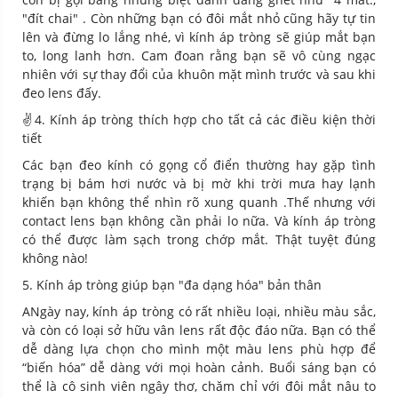
"đít chai" . Còn những bạn có đôi mắt nhỏ cũng hãy tự tin
lên và đừng lo lắng nhé, vì kính áp tròng sẽ giúp mắt bạn
to, long lanh hơn. Cam đoan rằng bạn sẽ vô cùng ngạc
nhiên với sự thay đổi của khuôn mặt mình trước và sau khi
đeo lens đấy.
✌️4. Kính áp tròng thích hợp cho tất cả các điều kiện thời
tiết
Các bạn đeo kính có gọng cổ điển thường hay gặp tình
trạng bị bám hơi nước và bị mờ khi trời mưa hay lạnh
khiến bạn không thể nhìn rõ xung quanh .Thế nhưng với
contact lens bạn không cần phải lo nữa. Và kính áp tròng
có thể được làm sạch trong chớp mắt. Thật tuyệt đúng
không nào!
5. Kính áp tròng giúp bạn "đa dạng hóa" bản thân
ANgày nay, kính áp tròng có rất nhiều loại, nhiều màu sắc,
và còn có loại sở hữu vân lens rất độc đáo nữa. Bạn có thể
dễ dàng lựa chọn cho mình một màu lens phù hợp để
“biến hóa” dễ dàng với mọi hoàn cảnh. Buổi sáng bạn có
thể là cô sinh viên ngây thơ, chăm chỉ với đôi mắt nâu to