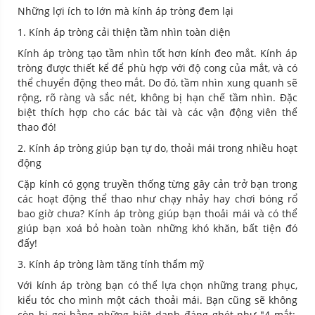
Những lợi ích to lớn mà kính áp tròng đem lại
1. Kính áp tròng cải thiện tầm nhìn toàn diện
Kính áp tròng tạo tầm nhìn tốt hơn kính đeo mắt. Kính áp
tròng được thiết kể để phù hợp với độ cong của mắt, và có
thể chuyển động theo mắt. Do đó, tầm nhìn xung quanh sẽ
rộng, rõ ràng và sắc nét, không bị hạn chế tầm nhìn. Đặc
biệt thích hợp cho các bác tài và các vận động viên thể
thao đó!
2. Kính áp tròng giúp bạn tự do, thoải mái trong nhiều hoạt
động
Cặp kính có gọng truyền thống từng gây cản trở bạn trong
các hoạt động thể thao như chạy nhảy hay chơi bóng rổ
bao giờ chưa? Kính áp tròng giúp bạn thoải mái và có thể
giúp bạn xoá bỏ hoàn toàn những khó khăn, bất tiện đó
đấy!
3. Kính áp tròng làm tăng tính thẩm mỹ
Với kính áp tròng bạn có thể lựa chọn những trang phục,
kiểu tóc cho mình một cách thoải mái. Bạn cũng sẽ không
còn bị gọi bằng những biệt danh đáng ghét như "4 mắt:,