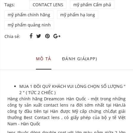
Tags:
CONTACT LENS
mỹ phẩm Cẩm phả
mỹ phẩm chính hãng
mỹ phẩm hạ long
mỹ phẩm quảng ninh
Chia sẻ:
MÔ TẢ
ĐÁNH GIÁ(APP)
MUA 1 ĐÔI QUÝ KHÁCH VUI LÒNG CHỌN SỐ LƯỢNG "
2 " ( TỨC 2 CHIẾC )
Hàng chính hãng Dreamcon Hàn Quốc - một trong những
công ty sản xuất contact lens ra đời sớm nhất tại Hàn,là
công ty đầu tiên tại Hàn được Mỹ cấp chứng chỉ,đạt giải
thưởng Best Contact lens , có giấy phép của bộ y tế Việt
Nam - Hàn Quốc
lens thuộc dòng double coat với lớp màu nằm giữa 2 lớp