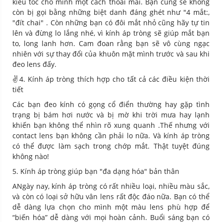
kiểu tóc cho mình một cách thoải mái. Bạn cũng sẽ không
còn bị gọi bằng những biệt danh đáng ghét như "4 mắt:,
"đít chai" . Còn những bạn có đôi mắt nhỏ cũng hãy tự tin
lên và đừng lo lắng nhé, vì kính áp tròng sẽ giúp mắt bạn
to, long lanh hơn. Cam đoan rằng bạn sẽ vô cùng ngạc
nhiên với sự thay đổi của khuôn mặt mình trước và sau khi
đeo lens đấy.
✌️4. Kính áp tròng thích hợp cho tất cả các điều kiện thời
tiết
Các bạn đeo kính có gọng cổ điển thường hay gặp tình
trạng bị bám hơi nước và bị mờ khi trời mưa hay lạnh
khiến bạn không thể nhìn rõ xung quanh .Thế nhưng với
contact lens bạn không cần phải lo nữa. Và kính áp tròng
có thể được làm sạch trong chớp mắt. Thật tuyệt đúng
không nào!
5. Kính áp tròng giúp bạn "đa dạng hóa" bản thân
ANgày nay, kính áp tròng có rất nhiều loại, nhiều màu sắc,
và còn có loại sở hữu vân lens rất độc đáo nữa. Bạn có thể
dễ dàng lựa chọn cho mình một màu lens phù hợp để
“biến hóa” dễ dàng với mọi hoàn cảnh. Buổi sáng bạn có