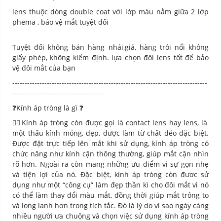
lens thuộc dòng double coat với lớp màu nằm giữa 2 lớp
phema , bảo vệ mắt tuyệt đối
Tuyệt đối không bán hàng nhái,giả, hàng trôi nổi không
giấy phép, không kiểm định. lựa chọn đôi lens tốt để bảo
vệ đôi mắt của bạn
-------------------------------------------------------------------------------
-------------------------------------
❓Kính áp tròng là gì
❓
💁‍♀️Kính áp tròng còn được gọi là contact lens hay lens, là
một thấu kính mỏng, dẹp, được làm từ chất dẻo đặc biệt.
Được đặt trực tiếp lên mắt khi sử dụng, kính áp tròng có
chức năng như kính cận thông thường, giúp mắt cận nhìn
rõ hơn. Ngoài ra còn mang những ưu điểm vì sự gọn nhẹ
và tiện lợi của nó. Đặc biệt, kính áp tròng còn đươc sử
dụng như một “công cụ” làm đẹp thần kì cho đôi mắt vì nó
có thể làm thay đổi màu mắt, đồng thời giúp mắt trông to
và long lanh hơn trong tích tắc. Đó là lý do vì sao ngày càng
nhiều người ưa chuộng và chọn việc sử dụng kính áp tròng