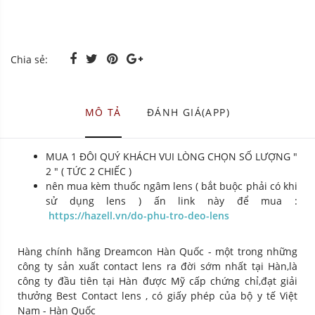
Chia sẻ:
MÔ TẢ
ĐÁNH GIÁ(APP)
MUA 1 ĐÔI QUÝ KHÁCH VUI LÒNG CHỌN SỐ LƯỢNG "
2 " ( TỨC 2 CHIẾC )
nên mua kèm thuốc ngâm lens ( bắt buộc phải có khi
sử dụng lens ) ấn link này để mua :
https://hazell.vn/do-phu-tro-deo-lens
Hàng chính hãng Dreamcon Hàn Quốc - một trong những
công ty sản xuất contact lens ra đời sớm nhất tại Hàn,là
công ty đầu tiên tại Hàn được Mỹ cấp chứng chỉ,đạt giải
thưởng Best Contact lens , có giấy phép của bộ y tế Việt
Nam - Hàn Quốc