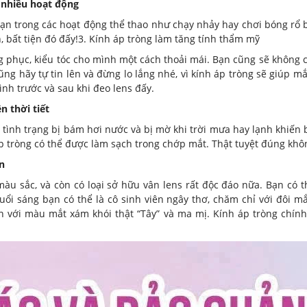
g nhiều hoạt động
ạn trong các hoạt động thể thao như chạy nhảy hay chơi bóng rổ b
 bất tiện đó đấy!3. Kính áp tròng làm tăng tính thẩm mỹ
g phục, kiểu tóc cho mình một cách thoải mái. Bạn cũng sẽ không 
ũng hãy tự tin lên và đừng lo lắng nhé, vì kính áp tròng sẽ giúp 
nh trước và sau khi đeo lens đấy.
n thời tiết
 tình trạng bị bám hơi nước và bị mờ khi trời mưa hay lạnh khiến
áp tròng có thể được làm sạch trong chớp mắt. Thật tuyệt đúng khô
n
u màu sắc, và còn có loại sở hữu vân lens rất độc đáo nữa. Bạn c
ổi sáng bạn có thể là cô sinh viên ngây thơ, chăm chỉ với đôi mắ
n với màu mắt xám khói thật “Tây” và ma mị. Kính áp tròng chín