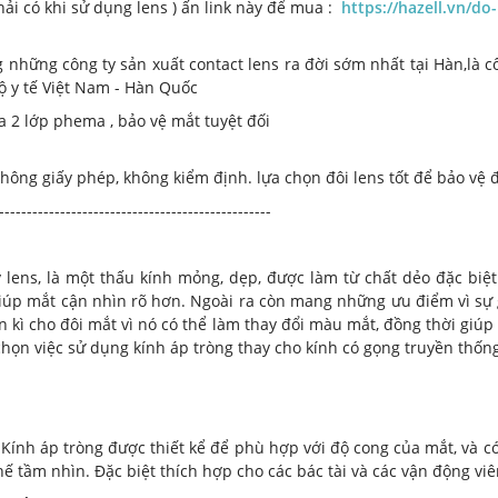
i có khi sử dụng lens ) ấn link này để mua :
https://hazell.vn/do
hững công ty sản xuất contact lens ra đời sớm nhất tại Hàn,là cô
bộ y tế Việt Nam - Hàn Quốc
 2 lớp phema , bảo vệ mắt tuyệt đối
không giấy phép, không kiểm định. lựa chọn đôi lens tốt để bảo vệ 
-------------------------------------------------
ay lens, là một thấu kính mỏng, dẹp, được làm từ chất dẻo đặc biệ
úp mắt cận nhìn rõ hơn. Ngoài ra còn mang những ưu điểm vì sự gọ
ì cho đôi mắt vì nó có thể làm thay đổi màu mắt, đồng thời giúp m
chọn việc sử dụng kính áp tròng thay cho kính có gọng truyền thốn
 Kính áp tròng được thiết kể để phù hợp với độ cong của mắt, và 
hế tầm nhìn. Đặc biệt thích hợp cho các bác tài và các vận động viê