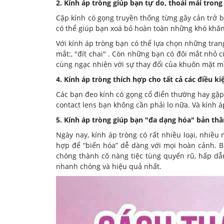
2. Kính áp tròng giúp bạn tự do, thoải mái tron
Cặp kính có gọng truyền thống từng gây cản trở b
có thể giúp bạn xoá bỏ hoàn toàn những khó khăn,
Với kính áp tròng bạn có thể lựa chọn những tran
mắt:, "đít chai" . Còn những bạn có đôi mắt nhỏ c
cùng ngạc nhiên với sự thay đổi của khuôn mặt mì
4. Kính áp tròng thích hợp cho tất cả các điều kiệ
Các bạn đeo kính có gọng cổ điển thường hay gặp
contact lens bạn không cần phải lo nữa. Và kính 
5. Kính áp tròng giúp bạn "đa dạng hóa" bản thâ
Ngày nay, kính áp tròng có rất nhiều loại, nhiề
hợp để “biến hóa” dễ dàng với mọi hoàn cảnh. Bu
chóng thành cô nàng tiệc tùng quyến rũ, hấp dẫ
nhanh chóng và hiệu quả nhất.