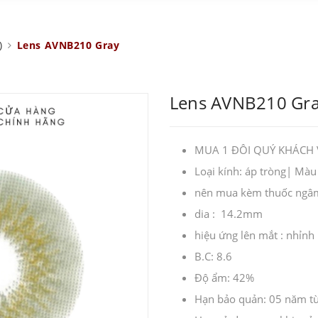
)
Lens AVNB210 Gray
Lens AVNB210 Gr
MUA 1 ĐÔI QUÝ KHÁCH V
Loại kính: áp tròng| Màu
nên mua kèm thuốc ngâm l
dia : 14.2mm
hiệu ứng lên mắt : nhỉnh
B.C: 8.6
Độ ẩm: 42%
Hạn bảo quản: 05 năm từ