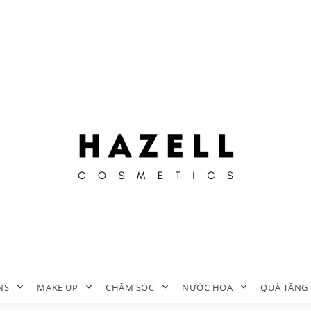
NS
MAKE UP
CHĂM SÓC
NƯỚC HOA
QUÀ TẶNG