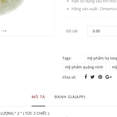
Hạn sử dụng sau khi mở 
Hãng sản xuất : Dreamc
Độ cận
Tags:
mỹ phẩm hạ lon
mỹ phẩm quảng ninh
mỹ
Chia sẻ:
MÔ TẢ
ĐÁNH GIÁ(APP)
ỢNG " 2 " ( TỨC 2 CHIẾC )