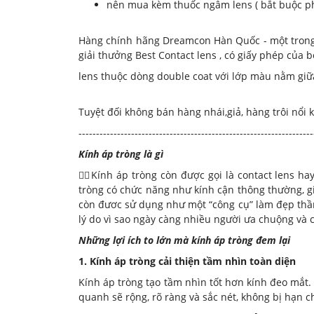
nên mua kèm thuốc ngâm lens ( bắt buộc phả
Hàng chính hãng Dreamcon Hàn Quốc - một trong n
giải thưởng Best Contact lens , có giấy phép của 
lens thuộc dòng double coat với lớp màu nằm giữa
Tuyệt đối không bán hàng nhái,giả, hàng trôi nổi 
-------------------------------------------------------------------
Kính áp tròng là gì
💁‍♀️Kính áp tròng còn được gọi là contact lens h
tròng có chức năng như kính cận thông thường, gi
còn đươc sử dụng như một “công cụ” làm đẹp thần k
lý do vì sao ngày càng nhiều người ưa chuộng và 
Những lợi ích to lớn mà kính áp tròng đem lại
1. Kính áp tròng cải thiện tầm nhìn toàn diện
Kính áp tròng tạo tầm nhìn tốt hơn kính đeo mắt.
quanh sẽ rộng, rõ ràng và sắc nét, không bị hạn c