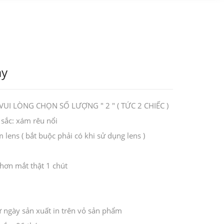
ay
UI LÒNG CHỌN SỐ LƯỢNG " 2 " ( TỨC 2 CHIẾC )
 sắc: xám rêu nổi
ens ( bắt buộc phải có khi sử dụng lens )
 hơn mắt thật 1 chút
 ngày sản xuất in trên vỏ sản phẩm