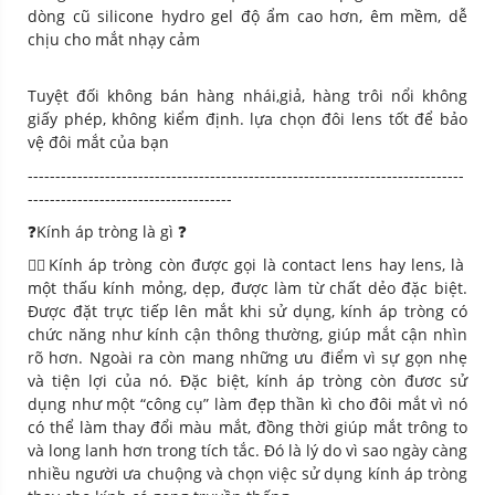
dòng cũ silicone hydro gel độ ẩm cao hơn, êm mềm, dễ
chịu cho mắt nhạy cảm
Tuyệt đối không bán hàng nhái,giả, hàng trôi nổi không
giấy phép, không kiểm định. lựa chọn đôi lens tốt để bảo
vệ đôi mắt của bạn
-------------------------------------------------------------------------------
-------------------------------------
❓Kính áp tròng là gì
❓
💁‍♀️Kính áp tròng còn được gọi là contact lens hay lens, là
một thấu kính mỏng, dẹp, được làm từ chất dẻo đặc biệt.
Được đặt trực tiếp lên mắt khi sử dụng, kính áp tròng có
chức năng như kính cận thông thường, giúp mắt cận nhìn
rõ hơn. Ngoài ra còn mang những ưu điểm vì sự gọn nhẹ
và tiện lợi của nó. Đặc biệt, kính áp tròng còn đươc sử
dụng như một “công cụ” làm đẹp thần kì cho đôi mắt vì nó
có thể làm thay đổi màu mắt, đồng thời giúp mắt trông to
và long lanh hơn trong tích tắc. Đó là lý do vì sao ngày càng
nhiều người ưa chuộng và chọn việc sử dụng kính áp tròng