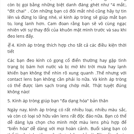
còn bị gọi bằng những biệt danh đáng ghét như "4 mắt:,
"đít chai" . Còn những bạn có đôi mắt nhỏ cũng hãy tự tin
lên và đừng lo lắng nhé, vì kính áp tròng sẽ giúp mắt bạn
to, long lanh hơn. Cam đoan rằng bạn sẽ vô cùng ngạc
nhiên với sự thay đổi của khuôn mặt mình trước và sau khi
đeo lens đấy.
✌️4. Kính áp tròng thích hợp cho tất cả các điều kiện thời
tiết
Các bạn đeo kính có gọng cổ điển thường hay gặp tình
trạng bị bám hơi nước và bị mờ khi trời mưa hay lạnh
khiến bạn không thể nhìn rõ xung quanh .Thế nhưng với
contact lens bạn không cần phải lo nữa. Và kính áp tròng
có thể được làm sạch trong chớp mắt. Thật tuyệt đúng
không nào!
5. Kính áp tròng giúp bạn "đa dạng hóa" bản thân
Ngày nay, kính áp tròng có rất nhiều loại, nhiều màu sắc,
và còn có loại sở hữu vân lens rất độc đáo nữa. Bạn có thể
dễ dàng lựa chọn cho mình một màu lens phù hợp để
“biến hóa” dễ dàng với mọi hoàn cảnh. Buổi sáng bạn có