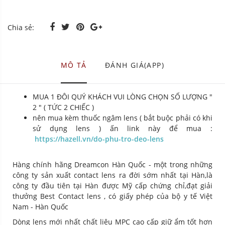
Chia sẻ:
MÔ TẢ
ĐÁNH GIÁ(APP)
MUA 1 ĐÔI QUÝ KHÁCH VUI LÒNG CHỌN SỐ LƯỢNG "
2 " ( TỨC 2 CHIẾC )
nên mua kèm thuốc ngâm lens ( bắt buộc phải có khi
sử dụng lens ) ấn link này để mua :
https://hazell.vn/do-phu-tro-deo-lens
Hàng chính hãng Dreamcon Hàn Quốc - một trong những
công ty sản xuất contact lens ra đời sớm nhất tại Hàn,là
công ty đầu tiên tại Hàn được Mỹ cấp chứng chỉ,đạt giải
thưởng Best Contact lens , có giấy phép của bộ y tế Việt
Nam - Hàn Quốc
Dòng lens mới nhất chất liệu MPC cao cấp giữ ẩm tốt hơn