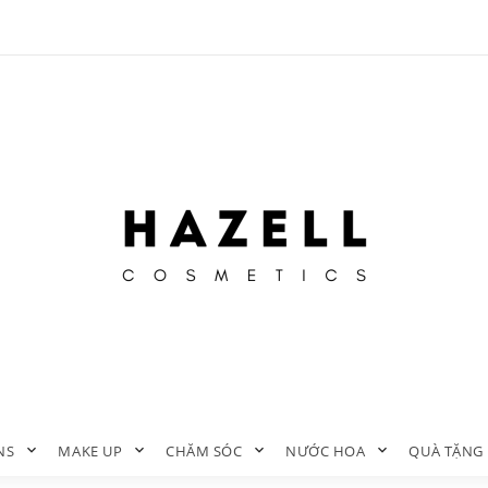
NS
MAKE UP
CHĂM SÓC
NƯỚC HOA
QUÀ TẶNG