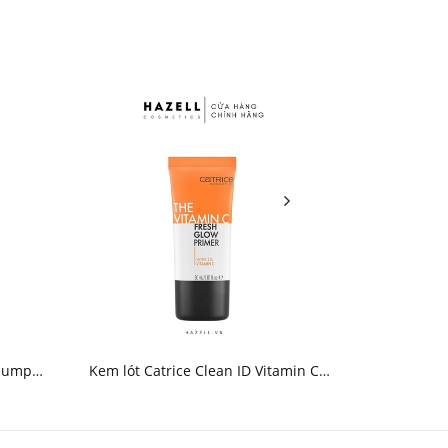
Plump &
Kem lót Catrice Clean ID Vitamin C
Kem lót Aer
K
Fresh Glow Primer - HNK