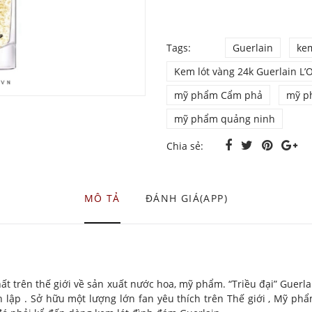
Tags:
Guerlain
kem
Kem lót vàng 24k Guerlain L’
mỹ phẩm Cẩm phả
mỹ p
mỹ phẩm quảng ninh
Chia sẻ:
MÔ TẢ
ĐÁNH GIÁ(APP)
t trên thế giới về sản xuất nước hoa, mỹ phẩm. “Triều đại” Guerlai
h lập . Sở hữu một lượng lớn fan yêu thích trên Thế giới , Mỹ p