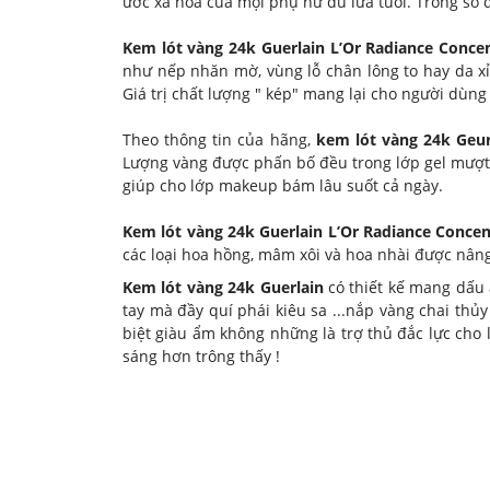
ước xa hoa của mọi phụ nữ đủ lứa tuổi. Trong số 
Kem lót vàng 24k Guerlain L’Or Radiance Conce
như nếp nhăn mờ, vùng lỗ chân lông to hay da 
Giá trị chất lượng " kép" mang lại cho người dùn
Theo thông tin của hãng,
kem lót vàng 24k Geur
Lượng vàng được phấn bố đều trong lớp gel mượt 
giúp cho lớp makeup bám lâu suốt cả ngày.
Kem lót vàng 24k Guerlain L’Or Radiance Concen
các loại hoa hồng, mâm xôi và hoa nhài được nân
Kem lót vàng 24k Guerlain
có thiết kế mang dấu
tay mà đầy quí phái kiêu sa ...nắp vàng chai thủ
biệt giàu ẩm không những là trợ thủ đắc lực ch
sáng hơn trông thấy !