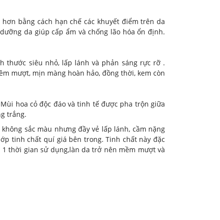
 hơn bằng cách hạn chế các khuyết điểm trên da
dưỡng da giúp cấp ẩm và chống lão hóa ổn định.
ch thước siêu nhỏ, lấp lánh và phản sáng rực rỡ .
 mềm mượt, mịn màng hoàn hảo, đồng thời, kem còn
ùi hoa cỏ độc đáo và tinh tế được pha trộn giữa
ng trắng.
, không sắc màu nhưng đầy vẻ lấp lánh, cầm nặng
ớp tinh chất quí giá bên trong. Tinh chất này đặc
 1 thời gian sử dụng,làn da trở nên mềm mượt và