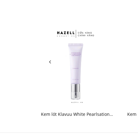
Kem lót Klavuu White Pearlsation
Kem l
Ideal Actress Backstage Cream SPF30
R
PA++ 30ml