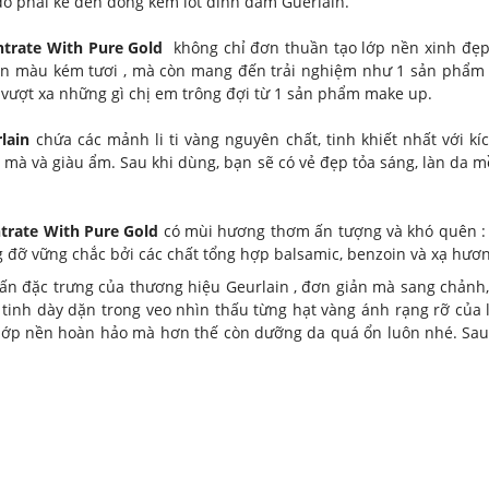
đó phải kể đến dòng kem lót đình đám Guerlain.
ntrate With Pure Gold
không chỉ đơn thuần tạo lớp nền xinh đẹp
xỉn màu kém tươi , mà còn mang đến trải nghiệm như 1 sản phẩm 
g vượt xa những gì chị em trông đợi từ 1 sản phẩm make up.
lain
chứa các mảnh li ti vàng nguyên chất, tinh khiết nhất với kí
mà và giàu ẩm. Sau khi dùng, bạn sẽ có vẻ đẹp tỏa sáng, làn da
trate With Pure Gold
có mùi hương thơm ấn tượng và khó quên : M
g đỡ vững chắc bởi các chất tổng hợp balsamic, benzoin và xạ hươ
 ấn đặc trưng của thương hiệu Geurlain , đơn giản mà sang chảnh
y tinh dày dặn trong veo nhìn thấu từng hạt vàng ánh rạng rỡ của l
o lớp nền hoàn hảo mà hơn thế còn dưỡng da quá ổn luôn nhé. Sau