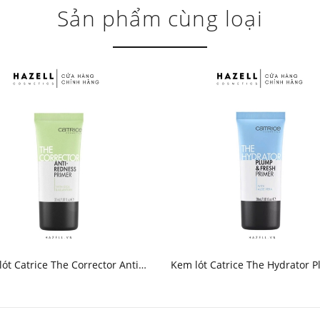
Sản phẩm cùng loại
ót Catrice The Corrector Anti-
Kem lót Catrice The Hydrator 
edness Primer 30ml - HNK
Fresh Primer 30ml - HN