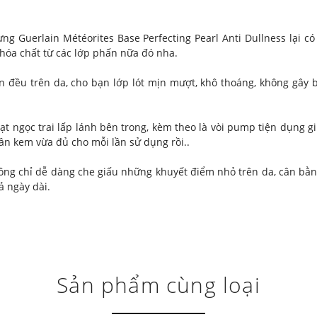
hưng Guerlain Météorites Base Perfecting Pearl Anti Dullness lại
i hóa chất từ các lớp phấn nữa đó nha.
n đều trên da, cho bạn lớp lót mịn mượt, khô thoáng, không gây 
hạt ngọc trai lấp lánh bên trong, kèm theo là vòi pump tiện dụng g
hần kem vừa đủ cho mỗi lần sử dụng rồi..
g chỉ dễ dàng che giấu những khuyết điểm nhỏ trên da, cân bằn
ả ngày dài.
Sản phẩm cùng loại