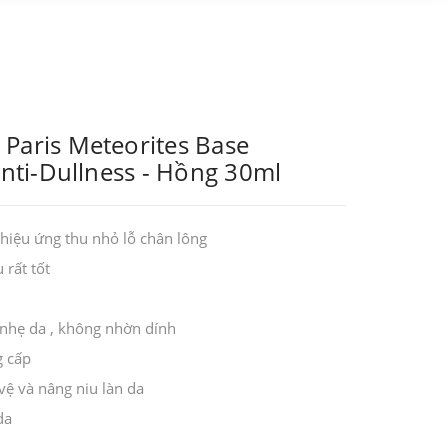
Paris Meteorites Base
Anti-Dullness - Hồng 30ml
hiệu ứng thu nhỏ lỗ chân lông
rất tốt
 nhẹ da , không nhờn dính
g cấp
ệ và nâng niu làn da
da