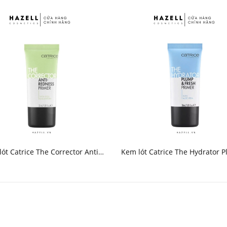
ót Catrice The Corrector Anti-
Kem lót Catrice The Hydrator 
edness Primer 30ml - HNK
Fresh Primer 30ml - HN