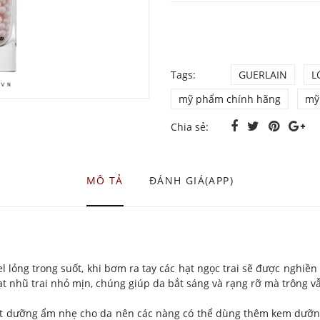
Tags:
GUERLAIN
L
mỹ phẩm chính hãng
mỹ
Chia sẻ:
MÔ TẢ
ĐÁNH GIÁ(APP)
el lỏng trong suốt, khi bơm ra tay các hạt ngọc trai sẽ được nghiề
ạt nhũ trai nhỏ mịn, chúng giúp da bắt sáng và rạng rỡ mà trông vẫ
ất dưỡng ẩm nhẹ cho da nên các nàng có thể dùng thêm kem dưỡng