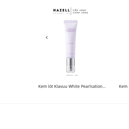
Kem lót Klavuu White Pearlsation
Kem l
Ideal Actress Backstage Cream SPF30
R
PA++ 30ml