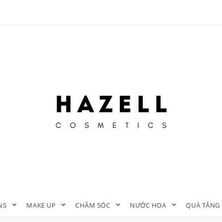
NS
MAKE UP
CHĂM SÓC
NƯỚC HOA
QUÀ TẶNG