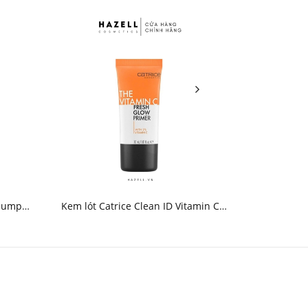
Plump &
Kem lót Catrice Clean ID Vitamin C
Kem lót Aer
K
Fresh Glow Primer - HNK