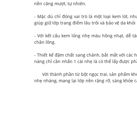
nền căng mượt, tự nhiên.
- Mặc dù chỉ đóng vai trò là một loại kem lót, n
giúp giữ lớp trang điểm lâu trôi và bảo vệ da khỏ
- Với kết cấu kem lỏng nhẹ màu hồng nhạt, dễ tá
chân lông.
- Thiết kế đậm chất sang chảnh, bắt mắt với các 
nàng chỉ cần nhấn 1 cái nhẹ là có thể lấy được p
Với thành phần từ bột ngọc trai, sản phẩm khôn
nhẹ nhàng, mang lại lớp nền rặng rỡ, sáng khỏe c