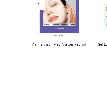
Mặt nạ thạch MediAnswer Retinol
Gel L
Liftxyl Mask - HNK