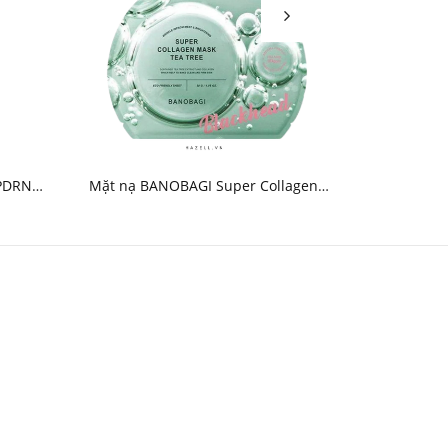
 PDRN
Mặt nạ BANOBAGI Super Collagen
Mặt nạ BA
Mask Tea Tree - HNK
Mask