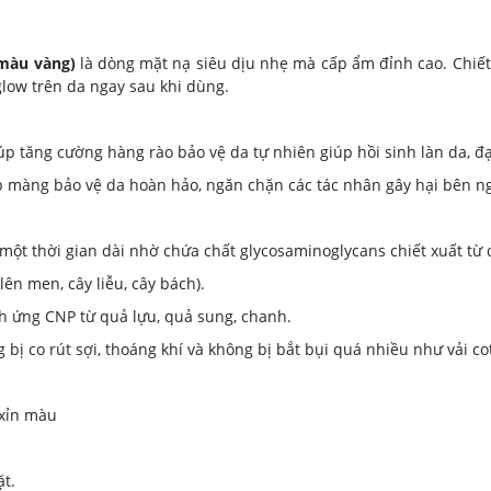
(màu vàng)
là dòng mặt nạ siêu dịu nhẹ mà cấp ẩm đỉnh cao. Chiế
glow trên da ngay sau khi dùng.
ường hàng rào bảo vệ da tự nhiên giúp hồi sinh làn da, đạt đu
màng bảo vệ da hoàn hảo, ngăn chặn các tác nhân gây hại bên ngo
một thời gian dài nhờ chứa chất glycosaminoglycans chiết xuất từ 
ên men, cây liễu, cây bách).
h ứng CNP từ quả lựu, quả sung, chanh.
 bị co rút sợi, thoáng khí và không bị bắt bụi quá nhiều như vải co
 xỉn màu
t.