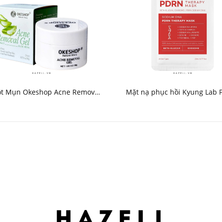
ột Mụn Okeshop Acne Removal
Mặt nạ phục hồi Kyung Lab
Gel 30g
Therapy Mask