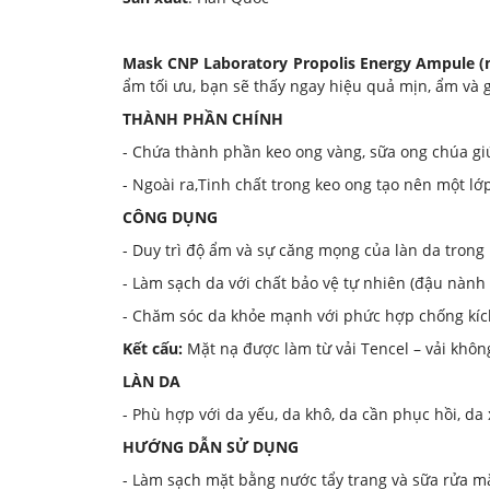
Mask CNP Laboratory Propolis Energy Ampule 
ẩm tối ưu, bạn sẽ thấy ngay hiệu quả mịn, ẩm và 
THÀNH PHẦN CHÍNH
- Chứa thành phần keo ong vàng, sữa ong chúa giúp tăng c
- Ngoài ra,Tinh chất trong keo ong tạo nên một lớp 
CÔNG DỤNG
- Duy trì độ ẩm và sự căng mọng của làn da trong 
- Làm sạch da với chất bảo vệ tự nhiên (đậu nành l
- Chăm sóc da khỏe mạnh với phức hợp chống kíc
Kết cấu:
Mặt nạ được làm từ vải Tencel – vải không
LÀN DA
- Phù hợp với da yếu, da khô, da cần phục hồi, da
HƯỚNG DẪN SỬ DỤNG
- Làm sạch mặt bằng nước tẩy trang và sữa rửa mặ