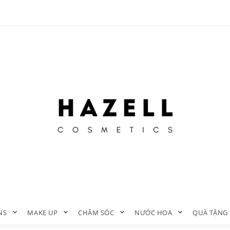
NS
MAKE UP
CHĂM SÓC
NƯỚC HOA
QUÀ TẶNG