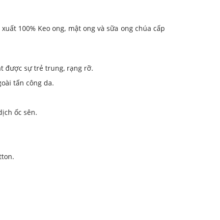
t xuất 100% Keo ong, mật ong và sữa ong chúa cấp
̛ợc sự trẻ trung, rạng rỡ.
ài tấn công da.
dịch ốc sên.
tton.