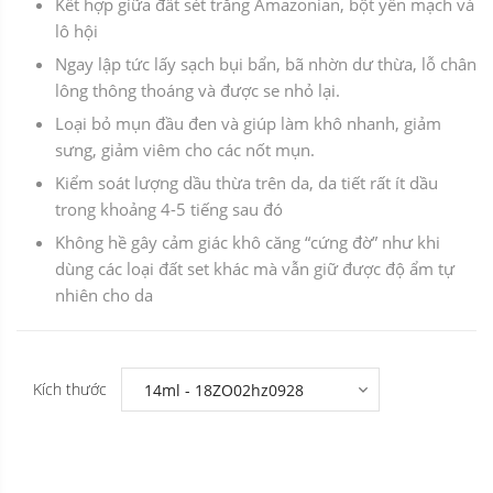
Kết hợp giữa đất sét trắng Amazonian, bột yến mạch và
lô hội
Ngay lập tức lấy sạch bụi bẩn, bã nhờn dư thừa, lỗ chân
lông thông thoáng và được se nhỏ lại.
Loại bỏ mụn đầu đen và giúp làm khô nhanh, giảm
sưng, giảm viêm cho các nốt mụn.
Kiểm soát lượng dầu thừa trên da, da tiết rất ít dầu
trong khoảng 4-5 tiếng sau đó
Không hề gây cảm giác khô căng “cứng đờ” như khi
dùng các loại đất set khác mà vẫn giữ được độ ẩm tự
nhiên cho da
Kích thước