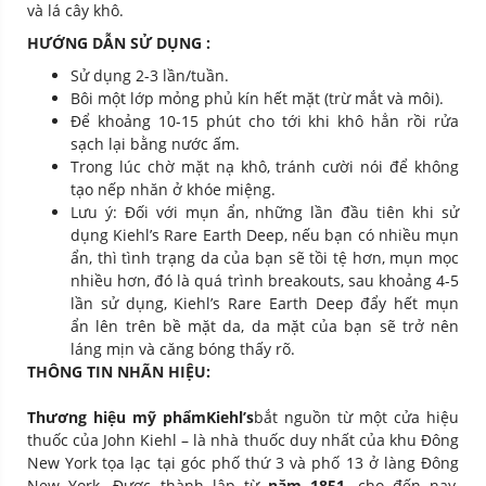
và lá cây khô.
HƯỚNG DẪN SỬ DỤNG :
Sử dụng 2-3 lần/tuần.
Bôi một lớp mỏng phủ kín hết mặt (trừ mắt và môi).
Để khoảng 10-15 phút cho tới khi khô hẳn rồi rửa
sạch lại bằng nước ấm.
Trong lúc chờ mặt nạ khô, tránh cười nói để không
tạo nếp nhăn ở khóe miệng.
Lưu ý: Đối với mụn ẩn, những lần đầu tiên khi sử
dụng Kiehl’s Rare Earth Deep, nếu bạn có nhiều mụn
ẩn, thì tình trạng da của bạn sẽ tồi tệ hơn, mụn mọc
nhiều hơn, đó là quá trình breakouts, sau khoảng 4-5
lần sử dụng, Kiehl’s Rare Earth Deep đẩy hết mụn
ẩn lên trên bề mặt da, da mặt của bạn sẽ trở nên
láng mịn và căng bóng thấy rõ.
THÔNG TIN NHÃN HIỆU:
Thương hiệu mỹ phẩm
Kiehl’s
bắt nguồn từ một cửa hiệu
thuốc của John Kiehl – là nhà thuốc duy nhất của khu Đông
New York tọa lạc tại góc phố thứ 3 và phố 13 ở làng Đông
New York. Được thành lập từ
năm 1851
, cho đến nay,