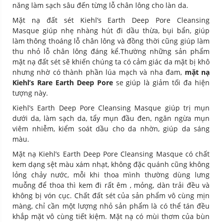
năng làm sạch sâu đến từng lỗ chân lông cho làn da.
Mặt nạ đất sét Kiehl’s Earth Deep Pore Cleansing
Masque giúp nhẹ nhàng hút đi dầu thừa, bụi bẩn, giúp
làm thông thoáng lỗ chân lông và đồng thời cũng giúp làm
thu nhỏ lỗ chân lông đáng kể.Thường những sản phẩm
mặt nạ đất sét sẽ khiến chúng ta có cảm giác da mặt bị khô
nhưng nhờ có thành phần lúa mạch và nha đam,
mặt nạ
Kiehl’s Rare Earth Deep Pore
se giúp là giảm tối đa hiện
tượng này.
Kiehl’s Earth Deep Pore Cleansing Masque giúp trị mụn
dưới da, làm sạch da, tẩy mụn đầu đen, ngăn ngừa mụn
viêm nhiễm, kiểm soát dầu cho da nhờn, giúp da sáng
màu.
Mặt nạ Kiehl’s Earth Deep Pore Cleansing Masque có chất
kem dạng sệt màu xám nhạt, không đặc quánh cũng không
lỏng chảy nước, mỗi khi thoa mình thường dùng lưng
muỗng để thoa thì kem đi rất êm , mỏng, dàn trải đều và
không bị vón cục. Chất đất sét của sản phẩm vô cùng mịn
màng, chỉ cần một lượng nhỏ sản phẩm là có thể tán đều
khắp mặt vô cùng tiết kiệm. Mặt nạ có mùi thơm của bùn