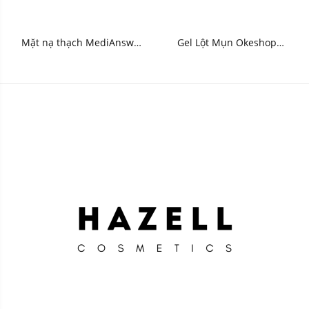
Mặt nạ thạch MediAnswer
Gel Lột Mụn Okeshop
Retinol Liftxyl Mask - HNK
Acne Removal Gel 30g