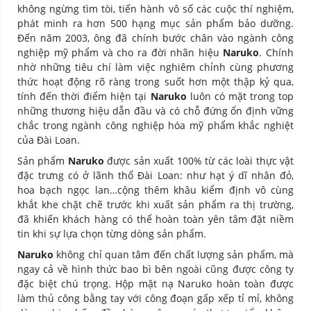
không ngừng tìm tòi, tiến hành vô số các cuộc thí nghiệm,
phát minh ra hơn 500 hạng mục sản phẩm bảo dưỡng.
Đến năm 2003, ông đã chính bước chân vào ngành công
nghiệp mỹ phẩm và cho ra đời nhãn hiệu
Naruko
. Chính
nhờ những tiêu chí làm việc nghiêm chỉnh cùng phương
thức hoạt động rõ ràng trong suốt hơn một thập kỷ qua,
tính đến thời điểm hiện tại
Naruko
luôn có mặt trong top
những thương hiệu dẫn đầu và có chỗ đứng ổn định vững
chắc trong ngành công nghiệp hóa mỹ phẩm khắc nghiệt
của Đài Loan.
Sản phẩm
Naruko
được sản xuất 100% từ các loài thực vật
đặc trưng có ở lãnh thổ Đài Loan: như hạt ý dĩ nhân đỏ,
hoa bạch ngọc lan…cộng thêm khâu kiểm định vô cùng
khắt khe chặt chẽ trước khi xuất sản phẩm ra thị trường,
đã khiến khách hàng có thể hoàn toàn yên tâm đặt niềm
tin khi sự lựa chọn từng dòng sản phẩm.
Naruko
không chỉ quan tâm đến chất lượng sản phẩm, mà
ngay cả về hình thức bao bì bên ngoài cũng được công ty
đặc biệt chú trọng. Hộp mặt nạ Naruko hoàn toàn được
làm thủ công bằng tay với công đoạn gấp xếp tỉ mỉ, không