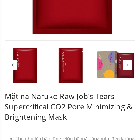
Mặt nạ Naruko Raw Job's Tears
Supercritical CO2 Pore Minimizing &
Brightening Mask
Thu nhỏ lỗ chân lông, giúp bề mặt láng mịn, đẹp không