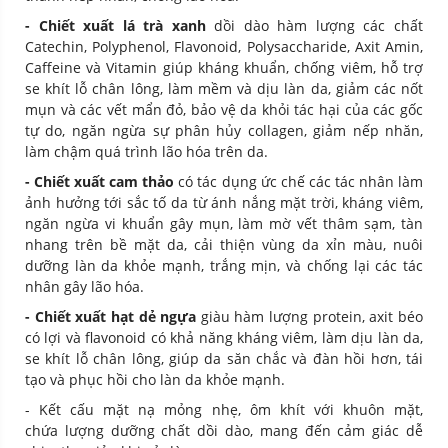
- Chiết xuất lá trà xanh
dồi dào hàm lượng các chất
Catechin, Polyphenol, Flavonoid, Polysaccharide, Axit Amin,
Caffeine và Vitamin giúp kháng khuẩn, chống viêm, hỗ trợ
se khít lỗ chân lông, làm mềm và dịu làn da, giảm các nốt
mụn và các vết mẩn đỏ, bảo vệ da khỏi tác hại của các gốc
tự do, ngăn ngừa sự phân hủy collagen, giảm nếp nhăn,
làm chậm quá trình lão hóa trên da.
- Chiết xuất cam thảo
có tác dụng ức chế các tác nhân làm
ảnh hưởng tới sắc tố da từ ánh nắng mặt trời, kháng viêm,
ngăn ngừa vi khuẩn gây mụn, làm mờ vết thâm sạm, tàn
nhang trên bề mặt da, cải thiện vùng da xỉn màu, nuôi
dưỡng làn da khỏe mạnh, trắng mịn, và chống lại các tác
nhân gây lão hóa.
- Chiết xuất hạt dẻ ngựa
giàu hàm lượng protein, axit béo
có lợi và flavonoid có khả năng kháng viêm, làm dịu làn da,
se khít lỗ chân lông, giúp da săn chắc và đàn hồi hơn, tái
tạo và phục hồi cho làn da khỏe mạnh.
- Kết cấu mặt nạ mỏng nhẹ, ôm khít với khuôn mặt,
chứa lượng dưỡng chất dồi dào, mang đến cảm giác dễ