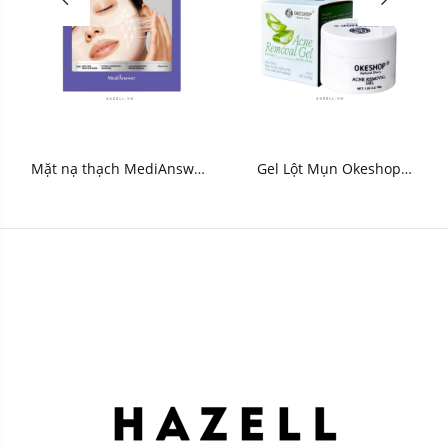
Mặt nạ thạch MediAnswer
Gel Lột Mụn Okeshop
Retinol Liftxyl Mask - HNK
Acne Removal Gel 30g