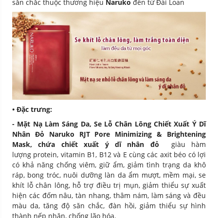
sắn chắc thuộc thương hiệu
Naruko
đến từ Đài Loan
• Đặc trưng:
- Mặt Nạ Làm Sáng Da, Se Lỗ Chân Lông Chiết Xuất Ý Dĩ
Nhân Đỏ Naruko RJT Pore Minimizing & Brightening
Mask
, chứa chiết xuất ý dĩ nhân đỏ
giàu hàm
lượng protein, vitamin B1, B12 và E cùng các axit béo có lợi
có khả năng chống viêm, giữ ẩm, giảm tình trạng da khô
ráp, bong tróc, nuôi dưỡng làn da ẩm mượt, mềm mại, se
khít lỗ chân lông, hỗ trợ điều trị mụn, giảm thiểu sự xuất
hiện các đốm nâu, tàn nhang, thâm nám, làm sáng và đều
màu da, tăng độ săn chắc, đàn hồi, giảm thiểu sự hình
thành nếp nhăn, chống lão hóa.