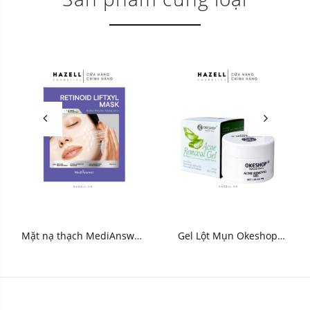
Mặt nạ thạch MediAnswer
Gel Lột Mụn Okeshop
Retinol Liftxyl Mask - HNK
Acne Removal Gel 30g