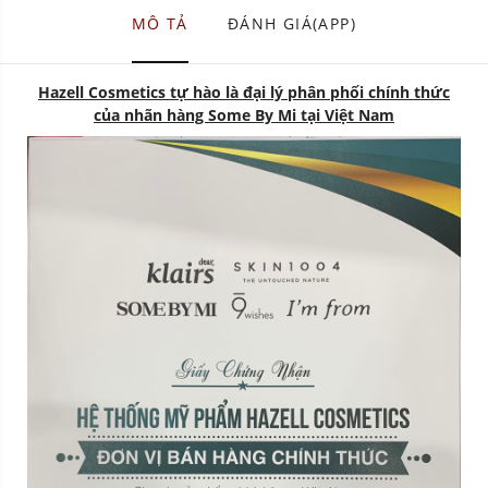
MÔ TẢ
ĐÁNH GIÁ(APP)
Hazell Cosmetics tự hào là đại lý phân phối chính thức
của nhãn hàng Some By Mi tại Việt Nam