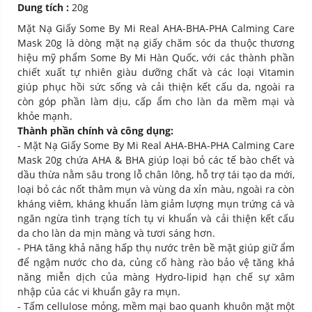
Dung tích :
20g
Mặt Nạ Giấy Some By Mi Real AHA-BHA-PHA Calming Care
Mask 20g là dòng mặt nạ giấy chăm sóc da thuộc thương
hiệu mỹ phẩm Some By Mi Hàn Quốc, với các thành phần
chiết xuất tự nhiên giàu dưỡng chất và các loại Vitamin
giúp phục hồi sức sống và cải thiện kết cấu da, ngoài ra
còn góp phần làm dịu, cấp ẩm cho làn da mềm mại và
khỏe mạnh.
Thành phần chính và công dụng:
- Mặt Nạ Giấy Some By Mi Real AHA-BHA-PHA Calming Care
Mask 20g chứa AHA & BHA giúp loại bỏ các tế bào chết và
dầu thừa nằm sâu trong lỗ chân lông, hỗ trợ tái tạo da mới,
loại bỏ các nốt thâm mụn và vùng da xỉn màu, ngoài ra còn
kháng viêm, kháng khuẩn làm giảm lượng mụn trứng cá và
ngăn ngừa tình trạng tích tụ vi khuẩn và cải thiện kết cấu
da cho làn da mịn màng và tươi sáng hơn.
- PHA tăng khả năng hấp thụ nước trên bề mặt giúp giữ ẩm
để ngậm nước cho da, củng cố hàng rào bảo vệ tăng khả
năng miễn dịch của màng Hydro-lipid hạn chế sự xâm
nhập của các vi khuẩn gây ra mụn.
- Tấm cellulose mỏng, mềm mại bao quanh khuôn mặt một