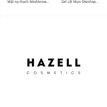
Mặt nạ thạch MediAnswer
Gel Lột Mụn Okeshop
Retinol Liftxyl Mask - HNK
Acne Removal Gel 30g