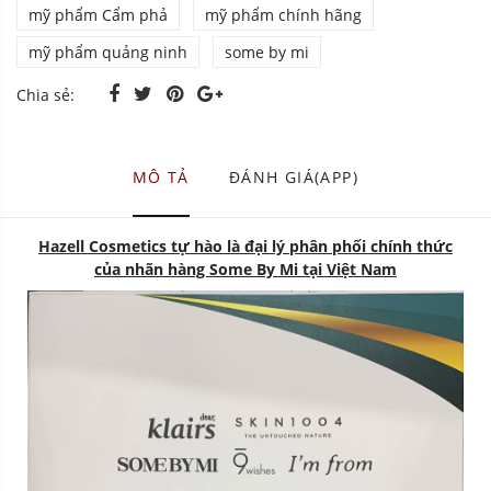
mỹ phẩm Cẩm phả
mỹ phẩm chính hãng
mỹ phẩm quảng ninh
some by mi
Chia sẻ:
MÔ TẢ
ĐÁNH GIÁ(APP)
Hazell Cosmetics tự hào là đại lý phân phối chính thức
của nhãn hàng Some By Mi tại Việt Nam