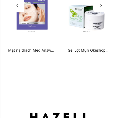
Mặt nạ thạch MediAnswer
Gel Lột Mụn Okeshop
Retinol Liftxyl Mask - HNK
Acne Removal Gel 30g