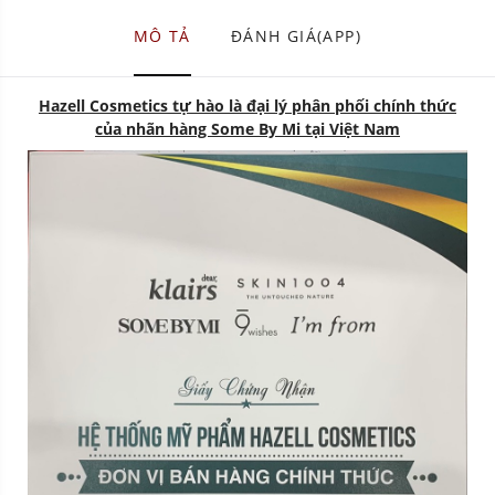
MÔ TẢ
ĐÁNH GIÁ(APP)
Hazell Cosmetics tự hào là đại lý phân phối chính thức
của nhãn hàng Some By Mi tại Việt Nam