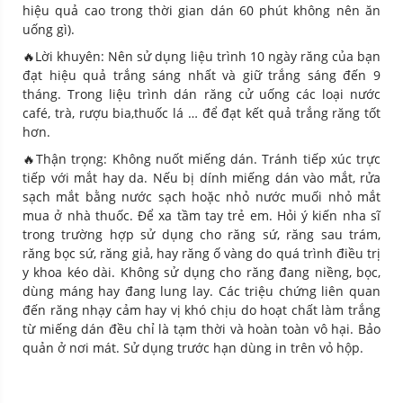
hiệu quả cao trong thời gian dán 60 phút không nên ăn
uống gì).
🔥Lời khuyên: Nên sử dụng liệu trình 10 ngày răng của bạn
đạt hiệu quả trắng sáng nhất và giữ trắng sáng đến 9
tháng. Trong liệu trình dán răng cử uống các loại nước
café, trà, rượu bia,thuốc lá … để đạt kết quả trắng răng tốt
hơn.
🔥Thận trọng: Không nuốt miếng dán. Tránh tiếp xúc trực
tiếp với mắt hay da. Nếu bị dính miếng dán vào mắt, rửa
sạch mắt bằng nước sạch hoặc nhỏ nước muối nhỏ mắt
mua ở nhà thuốc. Để xa tầm tay trẻ em. Hỏi ý kiến nha sĩ
trong trường hợp sử dụng cho răng sứ, răng sau trám,
răng bọc sứ, răng giả, hay răng ố vàng do quá trình điều trị
y khoa kéo dài. Không sử dụng cho răng đang niềng, bọc,
dùng máng hay đang lung lay. Các triệu chứng liên quan
đến răng nhạy cảm hay vị khó chịu do hoạt chất làm trắng
từ miếng dán đều chỉ là tạm thời và hoàn toàn vô hại. Bảo
quản ở nơi mát. Sử dụng trước hạn dùng in trên vỏ hộp.