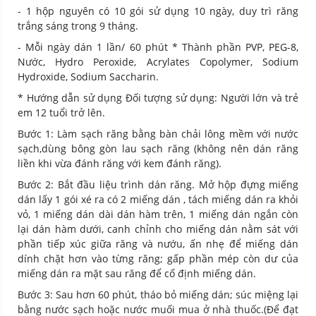
- 1 hộp nguyên có 10 gói sử dụng 10 ngày, duy trì răng
trắng sáng trong 9 tháng.
- Mỗi ngày dán 1 lần/ 60 phút * Thành phần PVP, PEG-8,
Nước, Hydro Peroxide, Acrylates Copolymer, Sodium
Hydroxide, Sodium Saccharin.
* Hướng dẫn sử dụng Đối tượng sử dụng: Người lớn và trẻ
em 12 tuổi trở lên.
Bước 1: Làm sạch răng bằng bàn chải lông mềm với nước
sạch,dùng bông gòn lau sạch răng (không nên dán răng
liền khi vừa đánh răng với kem đánh răng).
Bước 2: Bắt đầu liệu trình dán răng. Mở hộp đựng miếng
dán lấy 1 gói xé ra có 2 miếng dán , tách miếng dán ra khỏi
vỏ, 1 miếng dán dài dán hàm trên, 1 miếng dán ngắn còn
lại dán hàm dưới, canh chỉnh cho miếng dán nằm sát với
phần tiếp xúc giữa răng và nướu, ấn nhẹ để miếng dán
dính chặt hơn vào từng răng; gấp phần mép còn dư của
miếng dán ra mặt sau răng để cố định miếng dán.
Bước 3: Sau hơn 60 phút, tháo bỏ miếng dán; súc miệng lại
bằng nước sạch hoặc nước muối mua ở nhà thuốc.(Để đạt