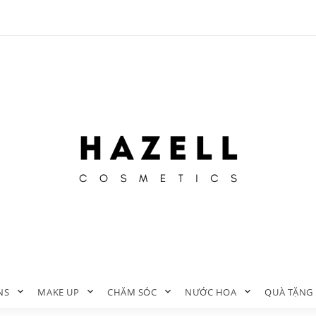
NS
MAKE UP
CHĂM SÓC
NƯỚC HOA
QUÀ TẶNG