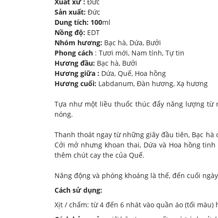
Xuất xứ :
Đức
Sản xuất:
Đức
Dung tích: 100
ml
Nồng độ:
EDT
Nhóm hương:
Bạc hà, Dứa, Bưởi
Phong cách
: Tươi mới, Nam tính, Tự tin
Hương đầu:
Bạc hà, Bưởi
Hương giữa :
Dứa, Quế, Hoa hồng
Hương cuối:
Labdanum, Đàn hương, Xạ hương
Tựa như một liều thuốc thúc đẩy năng lượng từ 
nóng.
Thanh thoát ngay từ những giây đầu tiên, Bạc hà 
Cởi mở nhưng khoan thai, Dứa và Hoa hồng tinh 
thêm chút cay the của Quế.
Năng động và phóng khoáng là thế, đến cuối ngày
Cách sử dụng:
Xịt / chấm: từ 4 đến 6 nhát vào quần áo (tối màu)