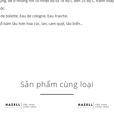
ụng, để ở những nơi có nhiệt độ từ 18 độ C đến 25 độ C, tránh tha
ộc:
de toilette, Eau de cologne, Eau Fraiche.
ỗ bám lâu hơn hoa cúc, lan, cam quýt, tảo biển…
Sản phẩm cùng loại