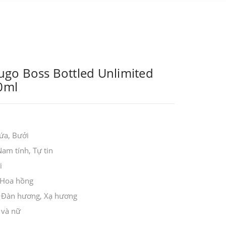
go Boss Bottled Unlimited
00ml
ứa, Bưởi
Nam tính, Tự tin
i
 Hoa hồng
 Đàn hương, Xạ hương
 và nữ