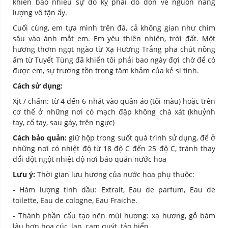
khiến bao nhiêu sự đố kỵ phải đổ dồn về nguồn năng
lượng vô tận ấy.
Cuối cùng, em tựa mình trên đá, cả không gian như chìm
sâu vào ánh mắt em. Em yêu thiên nhiên, trời đất. Một
hương thơm ngọt ngào từ Xạ Hương Trắng pha chút nồng
ấm từ Tuyết Tùng đã khiến tôi phải bao ngày đợi chờ để có
được em, sự trường tồn trong tâm khảm của kẻ si tình.
Cách sử dụng:
Xịt / chấm: từ 4 đến 6 nhát vào quần áo (tối màu) hoặc trên
cơ thể ở những nơi có mạch đập không chà xát (khuỷnh
tay, cổ tay, sau gáy, trên ngực)
Cách bảo quản:
giữ hộp trong suốt quá trình sử dụng, để ở
những nơi có nhiệt độ từ 18 độ C đến 25 độ C, tránh thay
đổi đột ngột nhiệt độ nơi bảo quản nước hoa
Lưu ý:
Thời gian lưu hương của nước hoa phụ thuộc:
- Hàm lượng tinh dầu: Extrait, Eau de parfum, Eau de
toilette, Eau de cologne, Eau Fraiche.
- Thành phần cấu tạo nên mùi hương: xạ hương, gỗ bám
lâu hơn hoa cúc, lan, cam quýt, tảo biển…