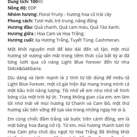
Dung tích: 100
ml
Nồng độ:
EDP
Nhóm hương:
Floral Fruity - hương hoa cỏ trái cây
Phong cách:
Tươi mát, trẻ trung, năng động
Hương đầu:
Quả chanh, Quả cam máu, Quả Táo Xanh;
Hương giữa :
Hoa Cam và Hoa Trắng;
Hương cuối:
Xạ Hương Trắng, Tuyết Tùng, Cashmeran.
Một khởi nguyên mới để kéo dài đến vô tận, một mùi
hương sẽ vương vấn mãi trong tiềm thức của bất kỳ ai đã
từng lướt qua cô nàng Light Blue Forever đến từ nha
Dolce&Gabbana.
Dịu dàng và lành mạnh là 2 tính từ tôi dùng để miêu tả
Light Blue Forever, một cô gái hiện đại mang trong mình cả
một bầu trời năng lượng. Tôi nhớ về em như nhớ về hình
bóng của một trời ký ức. Trong không gian của em, em làm
tôi nhớ mãi về mùi hương từ Chanh và Cam Đỏ, một thứ
hương sắc bền vững để tựa vào trong những ngày hè oi ả.
Em cùng chiếc đầm trắng sải bước trên cánh đồng, em là
một bông hoa đang nở rộ. Từ em, mùi hương thanh tươi từ
Hoa Cam pha chút dịu ngọt từ Hoa Trắng đã không khỏi