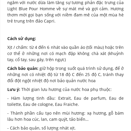
ngâm với nước dừa làm tăng sự tương phản đặc trưng của
Light Blue Pour Homme về sự mát mẻ và gợi cảm. Hương
thơm mời gọi bạn sống với niềm đam mê của một mùa hè
trẻ trung trên đảo Capri.
Cách sử dụng:
Xịt / chấm: từ 4 đến 6 nhát vào quần áo (tối màu) hoặc trên
cơ thể ở những nơi có mạch đập không chà xát (khuỷnh
tay, cổ tay, sau gáy, trên ngực)
Cách bảo quản:
giữ hộp trong suốt quá trình sử dụng, để ở
những nơi có nhiệt độ từ 18 độ C đến 25 độ C, tránh thay
đổi đột ngột nhiệt độ nơi bảo quản nước hoa
Lưu ý:
Thời gian lưu hương của nước hoa phụ thuộc:
- Hàm lượng tinh dầu: Extrait, Eau de parfum, Eau de
toilette, Eau de cologne, Eau Fraiche.
- Thành phần cấu tạo nên mùi hương: xạ hương, gỗ bám
lâu hơn hoa cúc, lan, cam quýt, tảo biển…
- Cách bảo quản, số lượng nhát xịt.