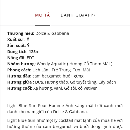
MÔ TẢ
ĐÁNH GIÁ(APP)
Thương hiêu:
Dolce & Gabbana
Xuất xứ : Ý
Sản xuất: Ý
Dung tích: 125
ml
Nồng độ:
EDT
Nhóm hương:
Woody Aquatic ( Hương Gỗ Thơm Mát )
Phong cách:
Lịch Lãm, Trẻ Trung, Tươi Mát
Hương đầu:
cam bergamot, bưởi, gừng
Hương giữa :
Dừa, Hương thảo, Gỗ tuyết tùng, Cây bách
Hương cuối:
Xạ hương, vani, Gỗ sồi, cỏ Vetiver
Light Blue Sun Pour Homme Ánh sáng mặt trời xanh mới
dành cho nam giới của Dolce & Gabbana.
Light Blue Sun như một ly cocktail mát lạnh của mùa hè với
hương thơm của cam bergamot và bưởi đông lạnh được