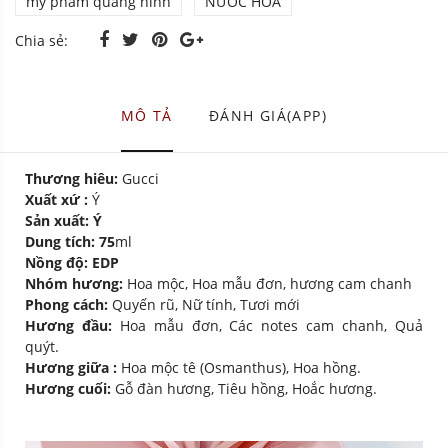
mỹ phẩm quảng ninh
NƯỚC HOA
Chia sẻ:
MÔ TẢ
ĐÁNH GIÁ(APP)
Thương hiêu:
Gucci
Xuất xứ :
Ý
Sản xuất: Ý
Dung tích: 75
ml
Nồng độ: EDP
Nhóm hương:
Hoa mộc, Hoa mẫu đơn, hương cam chanh
Phong cách:
Quyến rũ, Nữ tính, Tươi mới
Hương đầu:
Hoa mẫu đơn, Các notes cam chanh, Quả
quýt.
Hương giữa :
Hoa mộc tê (Osmanthus), Hoa hồng.
Hương cuối:
Gỗ đàn hương, Tiêu hồng, Hoắc hương.