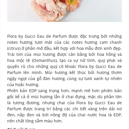
Flora by Gucci Eau de Parfum được đặc trưng bởi những
notes hương tươi mát của các notes hương cam chanh
(citrus) ở phần mở đầu, kết hợp với hoa mẫu đơn xinh đẹp.
Trái tim của mùi hương được cân bằng bởi hoa hồng và
hoa mộc tê (Osmanthus), tạo ra sự nữ tính, quý phái và
quyến rũ cho những quý cô khoác Flora by Gucci Eau de
Parfum lên mình. Mùi hương kết thúc bởi hương thơm
ngậy ngọt của gỗ đàn hương, cùng sự tươi xanh tự nhiên
của hoắc hương.
Phiên bản EDP sang trọng hơn, mạnh mẽ hơn phiên bản
gốc kể cả ở mùi hương lẫn ở chai đựng, mặc dù phần lớn
là tương đương, nhưng chai của Flora by Gucci Eau de
Parfum được trang trí bằng các chi tiết vàng trên dải nơ
đen, nắp đen và bới nồng độ của chai nước hoa là EDP,
nên chất lỏng sẫm màu hơn.