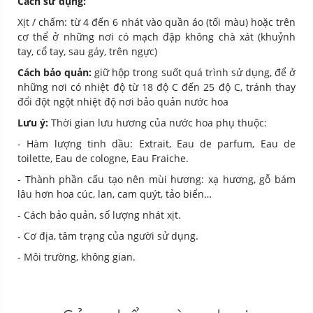
Cách sử dụng:
Xịt / chấm: từ 4 đến 6 nhát vào quần áo (tối màu) hoặc trên
cơ thể ở những nơi có mạch đập không chà xát (khuỷnh
tay, cổ tay, sau gáy, trên ngực)
Cách bảo quản:
giữ hộp trong suốt quá trình sử dụng, để ở
những nơi có nhiệt độ từ 18 độ C đến 25 độ C, tránh thay
đổi đột ngột nhiệt độ nơi bảo quản nước hoa
Lưu ý:
Thời gian lưu hương của nước hoa phụ thuộc:
- Hàm lượng tinh dầu: Extrait, Eau de parfum, Eau de
toilette, Eau de cologne, Eau Fraiche.
- Thành phần cấu tạo nên mùi hương: xạ hương, gỗ bám
lâu hơn hoa cúc, lan, cam quýt, tảo biển…
- Cách bảo quản, số lượng nhát xịt.
- Cơ địa, tâm trạng của người sử dụng.
- Môi trường, không gian.