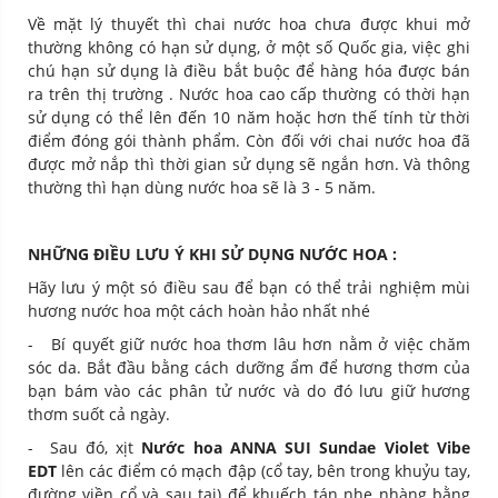
Về mặt lý thuyết thì chai nước hoa chưa được khui mở
thường không có hạn sử dụng, ở một số Quốc gia, việc ghi
chú hạn sử dụng là điều bắt buộc để hàng hóa được bán
ra trên thị trường . Nước hoa cao cấp thường có thời hạn
sử dụng có thể lên đến 10 năm hoặc hơn thế tính từ thời
điểm đóng gói thành phẩm. Còn đối với chai nước hoa đã
được mở nắp thì thời gian sử dụng sẽ ngắn hơn. Và thông
thường thì hạn dùng nước hoa sẽ là 3 - 5 năm.
NHỮNG ĐIỀU LƯU Ý KHI SỬ DỤNG NƯỚC HOA :
Hãy lưu ý một só điều sau để bạn có thể trải nghiệm mùi
hương nước hoa một cách hoàn hảo nhất nhé
- Bí quyết giữ nước hoa thơm lâu hơn nằm ở việc chăm
sóc da. Bắt đầu bằng cách dưỡng ẩm để hương thơm của
bạn bám vào các phân tử nước và do đó lưu giữ hương
thơm suốt cả ngày.
- Sau đó, xịt
Nước hoa ANNA SUI Sundae Violet Vibe
EDT
lên các điểm có mạch đập (cổ tay, bên trong khuỷu tay,
đường viền cổ và sau tai) để khuếch tán nhẹ nhàng bằng