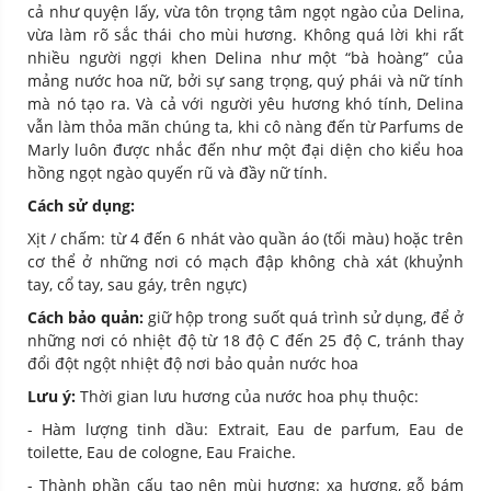
cả như quyện lấy, vừa tôn trọng tâm ngọt ngào của Delina,
vừa làm rõ sắc thái cho mùi hương. Không quá lời khi rất
nhiều người ngợi khen Delina như một “bà hoàng” của
mảng nước hoa nữ, bởi sự sang trọng, quý phái và nữ tính
mà nó tạo ra. Và cả với người yêu hương khó tính, Delina
vẫn làm thỏa mãn chúng ta, khi cô nàng đến từ Parfums de
Marly luôn được nhắc đến như một đại diện cho kiểu hoa
hồng ngọt ngào quyến rũ và đầy nữ tính.
Cách sử dụng:
Xịt / chấm: từ 4 đến 6 nhát vào quần áo (tối màu) hoặc trên
cơ thể ở những nơi có mạch đập không chà xát (khuỷnh
tay, cổ tay, sau gáy, trên ngực)
Cách bảo quản:
giữ hộp trong suốt quá trình sử dụng, để ở
những nơi có nhiệt độ từ 18 độ C đến 25 độ C, tránh thay
đổi đột ngột nhiệt độ nơi bảo quản nước hoa
Lưu ý:
Thời gian lưu hương của nước hoa phụ thuộc:
- Hàm lượng tinh dầu: Extrait, Eau de parfum, Eau de
toilette, Eau de cologne, Eau Fraiche.
- Thành phần cấu tạo nên mùi hương: xạ hương, gỗ bám