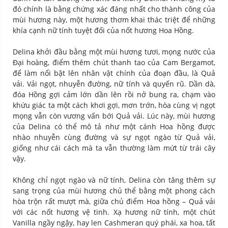
đó chính là bằng chứng xác đáng nhất cho thành công của
mùi hương này, một hương thơm khai thác triệt để những
khía cạnh nữ tính tuyệt đối của nốt hương Hoa Hồng.
Delina khởi đầu bằng một mùi hương tươi, mọng nước của
Đại hoàng, điểm thêm chút thanh tao của Cam Bergamot,
để làm nổi bật lên nhân vật chính của đoạn đầu, là Quả
vải. Vải ngọt, nhuyễn đường, nữ tính và quyến rũ. Dần dà,
đóa Hồng gợi cảm lớn dần lên rồi nở bung ra, chạm vào
khứu giác ta một cách khơi gợi, mơn trớn, hòa cùng vị ngọt
mọng vẫn còn vương vấn bới Quả vải. Lúc này, mùi hương
của Delina có thể mô tả như một cánh Hoa hồng được
nhào nhuyễn cùng đường và sự ngọt ngào từ Quả vải,
giống như cái cách mà ta vẫn thường làm mứt từ trái cây
vậy.
Không chỉ ngọt ngào và nữ tính, Delina còn tăng thêm sự
sang trọng của mùi hương chủ thể bằng một phong cách
hòa trộn rất mượt mà, giữa chủ điểm Hoa hồng – Quả vải
với các nốt hương vệ tinh. Xạ hương nữ tính, một chút
Vanilla ngầy ngậy, hay len Cashmeran quý phái, xa hoa, tất