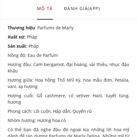
MÔ TẢ
ĐÁNH GIÁ(APP)
Thương hiệu
: Parfums de Marly
Xuất xứ:
Pháp
Sản xuất
: Pháp
Nồng độ: Eau de Parfum
Hương đầu: Cam bergamot, đại hoàng, vải thiều, nhục đậu
khấu
Hương giữa: Hoa hồng Thổ Nhĩ Kỳ, hoa mẫu đơn, Petalia,
vani, xạ hương
Hương cuối: Gỗ cashmere, cỏ vetiver Haiti, tuyết tùng,
hương
Phong cách: Lôi cuốn, Hấp dẫn, Quyến rũ
Nhóm hương: Hương hoa cỏ
Có thể bạn đã nghe đâu đó ngoài kia những lời hoa mỹ
dành để tán dương Parfums de Marly Delina. Những mỹ từ