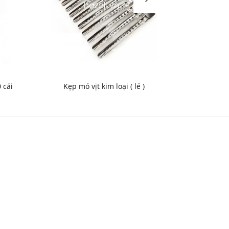
 cái
Kẹp mỏ vịt kim loại ( lẻ )
Gh