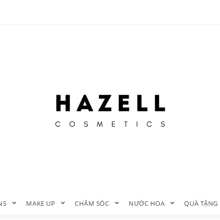
NS
MAKE UP
CHĂM SÓC
NƯỚC HOA
QUÀ TẶNG