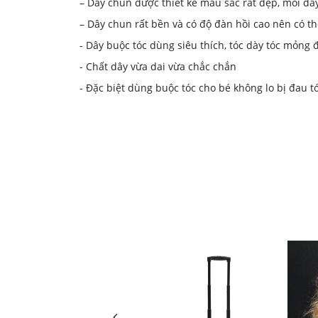
– Dây chun được thiết kế màu sắc rất đẹp, mỗi d
– Dây chun rất bền và có độ đàn hồi cao nên có thể
- Dây buộc tóc dùng siêu thích, tóc dày tóc mỏng 
- Chất dây vừa dai vừa chắc chắn
- Đặc biệt dùng buộc tóc cho bé không lo bị đau t