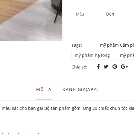
Màu
Tags:
mỹ phẩm Cẩm p
mỹ phẩm hạ long
mỹ ph
Chia sẻ:
MÔ TẢ
ĐÁNH GIÁ(APP)
iều màu sắc cho bạn gái Bộ sản phẩm gồm: Ống 20 chiếc chun tóc 
n