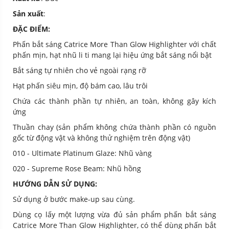
Sản xuất
:
ĐẶC ĐIỂM:
Phấn bắt sáng Catrice More Than Glow Highlighter với chất
phấn mịn, hạt nhũ li ti mang lại hiệu ứng bắt sáng nổi bật
Bắt sáng tự nhiên cho vẻ ngoài rạng rỡ
Hạt phấn siêu mịn, độ bám cao, lâu trôi
Chứa các thành phần tự nhiên, an toàn, không gây kích
ứng
Thuần chay (sản phẩm không chứa thành phần có nguồn
gốc từ động vật và không thử nghiệm trên động vật)
010 - Ultimate Platinum Glaze: Nhũ vàng
020 - Supreme Rose Beam: Nhũ hồng
HƯỚNG DẪN SỬ DỤNG:
Sử dụng ở bước make-up sau cùng.
Dùng cọ lấy một lượng vừa đủ sản phẩm phấn bắt sáng
Catrice More Than Glow Highlighter, có thể dùng phấn bắt