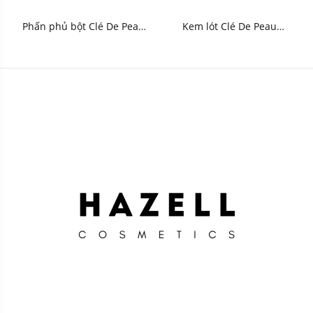
Phấn phủ bột Clé De Peau
Kem lót Clé De Peau
Translucent Loose Powder
Correcting Cream Veil N
24g
37ml