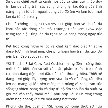
Sử dụng chiết xuất từ cánh hoa cúc và cẩm quỳ, giúp duy
trì làn da căng tràn sức sống, chống lại tác động của ánh
nắng mạnh từ bên ngoài, cung cấp độ ẩm và làm tươi mới
làn da từ bên trong.
Chỉ số chống nắng SPF50+/PA++++ giúp bảo vệ da tối đa
khỏi các tác động của môi trường. Chất kem Glow đặc
trưng tạo hiệu ứng làn da rạng rỡ và căng mọng ngay tức
thì.
Kết hợp công nghệ vi lọc và chất kem đặc biệt, thiết kế
dạng lưới linh hoạt giúp che phủ hoàn hảo trên da, tạo lớp
nền bền đẹp suốt cả ngày.
YSL Touche Eclat Glow-Pact Cushion mang đến 1 công thức
mới khác biệt hẳn so với các sản phẩm trước; trở thành
cushion dạng đệm lưới đầu tiên của thương hiệu. Thiết kế
dạng lưới giúp lấy lượng kem vừa đủ và dễ dàng tán đều
lên da, mang lại lớp nền mỏng mịn màng và căng tràn sức
sống,tự nhiên, sáng da và duy trì độ ẩm cho làn da suốt 24
giờ mà vẫn thấy thoải mái , phù hợp với xu hướng trang
điểm nhẹ nhàng và tươi mới đang hot trend .
Không chỉ thế, cushion YSL hồng với công thức sở hữu