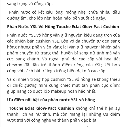
sang trọng và đẳng cấp.
Phấn nước có kết cấu lỏng, mỏng nhẹ, chứa nhiều dầu
dưỡng ẩm. cho lớp nền hoàn hảo, bền suốt cả ngày.
Phấn Nước YSL Vỏ Hồng Touche Eclat Glow-Pact Cushion
Phấn nước YSL vỏ hồng vẫn giữ nguyên kiểu dáng tròn của
các phiên bản cushion YSL. Lớp vỏ da chuyển từ đen sang
hồng nhưng phần viền vàng lại vẫn giữ nguyên; khiến sản
phẩm chuyển từ trạng thái huyền bí sang nữ tính mà vẫn
cực sang chảnh. Vỏ ngoài phủ da cao cấp với hoạ tiết
chevron đã dần trở thành điểm riêng của YSL; kết hợp
cùng với cách bài trí logo trông hiện đại mà cao cấp.
Và dĩ nhiên trong hộp cushion YSL vỏ hồng sẽ không thiếu
đi chiếc gương mini cùng chiếc mút tán phấn cực đỉnh;
giúp nàng có được lớp makeup hoàn hảo nhất.
Ưu điểm nổi bật của phấn nước YSL vỏ hồng
Touche Eclat Glow-Pact Cushion
không chỉ thể hiện sự
thanh lịch và nữ tính, mà còn mang lại những ưu điểm
vượt trội với công nghệ và thành phần đặc biệt: