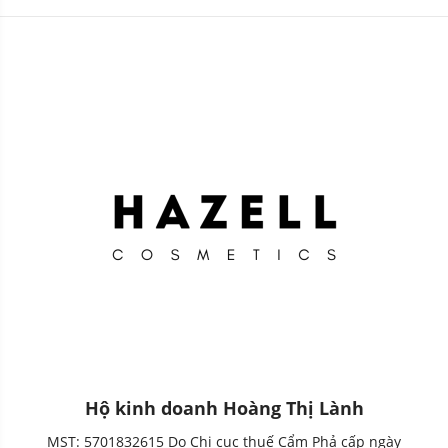
12g (Hồng)
Cushion Foundation 14g
(Limited - Vỏ da đỏ)
Hộ kinh doanh Hoàng Thị Lành
MST: 5701832615 Do Chi cục thuế Cẩm Phả cấp ngày