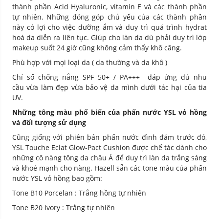
thành phần Acid Hyaluronic, vitamin E và các thành phần
tự nhiên. Những đóng góp chủ yếu của các thành phần
này có lợi cho việc dưỡng ẩm và duy trì quá trình hydrat
hoá da diễn ra liên tục. Giúp cho làn da dù phải duy trì lớp
makeup suốt 24 giờ cũng không cảm thấy khô căng.
Phù hợp với mọi loại da ( da thường và da khô )
Chỉ số chống nắng SPF 50+ / PA+++ đáp ứng đủ nhu
cầu vừa làm đẹp vừa bảo vệ da mình dưới tác hại của tia
UV.
Những tông màu phổ biến của phấn nước YSL vỏ hồng
và đối tượng sử dụng
Cũng giống với phiên bản phấn nước đình đám trước đó,
YSL Touche Eclat Glow-Pact Cushion được chế tác dành cho
những cô nàng tông da châu Á để duy trì làn da trắng sáng
và khoẻ mạnh cho nàng. Hazell sẵn các tone màu của phấn
nước YSL vỏ hồng bao gồm:
Tone B10 Porcelan : Trắng hồng tự nhiên
Tone B20 Ivory : Trắng tự nhiên