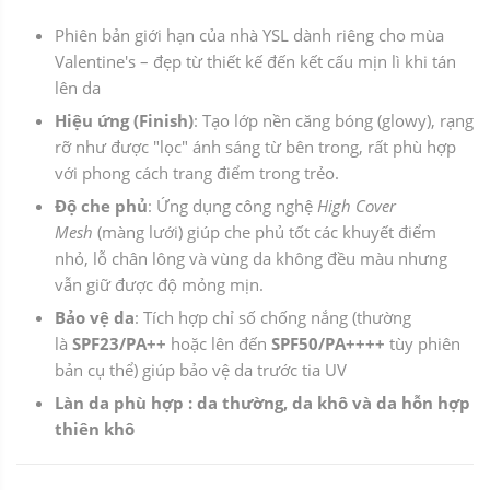
Phiên bản giới hạn của nhà YSL dành riêng cho mùa
Valentine's – đẹp từ thiết kế đến kết cấu mịn lì khi tán
lên da
Hiệu ứng (Finish)
: Tạo lớp nền căng bóng (glowy), rạng
rỡ như được "lọc" ánh sáng từ bên trong, rất phù hợp
với phong cách trang điểm trong trẻo.
Độ che phủ
: Ứng dụng công nghệ
High Cover
Mesh
(màng lưới) giúp che phủ tốt các khuyết điểm
nhỏ, lỗ chân lông và vùng da không đều màu nhưng
vẫn giữ được độ mỏng mịn.
Bảo vệ da
: Tích hợp chỉ số chống nắng (thường
là
SPF23/PA++
hoặc lên đến
SPF50/PA++++
tùy phiên
bản cụ thể) giúp bảo vệ da trước tia UV
Làn da phù hợp : da thường, da khô và da hỗn hợp
thiên khô