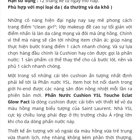
Hạn sử dụng :
12 tháng kể từ ngày mở nắp.
Phù hợp với mọi loại da ( da thường và da khô )
Những cô nàng hiện đại ngày nay say mê phong cách
trang điểm “clean girl"; lớp makeup đề cao sự tối giản với
điểm nhấn là làn da căng mọng và đôi má ửng hồng. Chính
vì thế mà nàng sẽ cần tới những item chân ái; giúp nàng
thực hiện bước trang điểm 1 cách nhanh chóng. Và sự lựa
chọn hàng đầu chính là Cushion hay còn được gọi là phấn
nước; 1 sản phẩm có thể thay thế cho cả bước lót, nền và
phủ 1 cách nhanh chóng.
Một trong số những cái tên cushion ấn tượng nhất định
phải kể tới là Phấn nước YSL. Item hot hit nổi danh trong
giới hi-end được các nàng săn đón nồng nhiệt mỗi lần ra
phiên bản mới.
Phấn Nước Cushion YSL Touche Eclat
Glow Pact
là dòng cushion được cải tiến với thiết kế vỏ da
màu hồng mang biểu tượng của Saint Laurent. Nhà YSL
cực kỳ chiều long phái đẹp ở thị trường châu Á rộng lớn
khi cho da dòng phấn nước này.
Thiết kế ấn tượng với vỏ ngoài da màu hồng vừa trẻ trung
vừa thanh lịch, nhẹ nhàng không kém phần thời thượng,