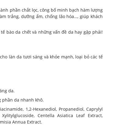
hành phần chắt lọc, công bố minh bạch hàm lượng
 làm trắng, dưỡng ẩm, chống lão hóa…, giúp khách
tế bào da chết và những vấn đề da hay gặp phải!
cho làn da tươi sáng và khỏe mạnh, loại bỏ các tế
sáng da.
ng phần da nhanh khô.
Niacinamide, 1,2-Hexanediol, Propanediol, Caprylyl
ylitylglucoside, Centella Asiatica Leaf Extract,
temisia Annua Extract.