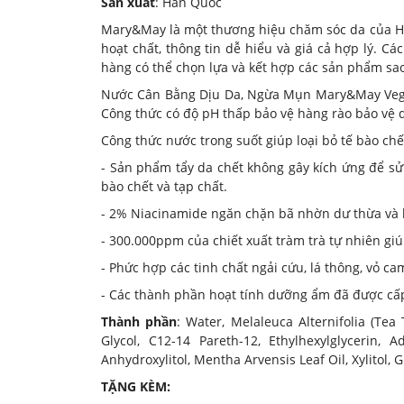
Sản xuất
: Hàn Quốc
Mary&May là một thương hiệu chăm sóc da của Hà
hoạt chất, thông tin dễ hiểu và giá cả hợp lý. 
hàng có thể chọn lựa và kết hợp các sản phẩm sa
Nước Cân Bằng Dịu Da, Ngừa Mụn Mary&May Vegan 
Công thức có độ pH thấp bảo vệ hàng rào bảo vệ 
Công thức nước trong suốt giúp loại bỏ tế bào chế
- Sản phẩm tẩy da chết không gây kích ứng để sử 
bào chết và tạp chất.
- 2% Niacinamide ngăn chặn bã nhờn dư thừa và 
- 300.000ppm của chiết xuất tràm trà tự nhiên giú
- Phức hợp các tinh chất ngải cứu, lá thông, vỏ c
- Các thành phần hoạt tính dưỡng ẩm đã được cấp
Thành phần
: Water, Melaleuca Alternifolia (Tea
Glycol, C12-14 Pareth-12, Ethylhexylglycerin, A
Anhydroxylitol, Mentha Arvensis Leaf Oil, Xylitol, G
TẶNG KÈM: