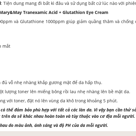
l
: Tiện dung mang đi bất kì đâu và sử dụng bất cứ lúc nào với phi
ary&May Tranexamic Acid + Glutathion Eye Cream
1000ppm và Glutathione 1000ppm giúp giảm quầng thâm và chống 
h mắt
vừa đủ vỗ nhẹ nhàng khắp gương mặt để da hấp thụ.
ột lượng toner lên miếng bông rồi lau nhẹ nhàng lên bề mặt da.
g với toner, đặt nó lên vùng da khô trong khoảng 5 phút.
ó thể đảm bảo phù hợp với tất cả các làn da. Vì vậy bạn cần thử 
g trên da sẽ khác nhau hoàn toàn và tùy thuộc vào cơ địa mỗi người.
hau do màu ảnh, ánh sáng và độ PH của da mỗi người.