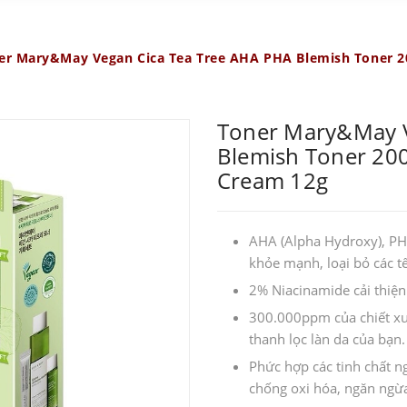
er Mary&May Vegan Cica Tea Tree AHA PHA Blemish Toner 20
Toner Mary&May V
Blemish Toner 200
Cream 12g
AHA (Alpha Hydroxy), PHA
khỏe mạnh, loại bỏ các tế
2% Niacinamide cải thiện
300.000ppm của chiết xuấ
thanh lọc làn da của bạn.
Phức hợp các tinh chất n
chống oxi hóa, ngăn ngừ