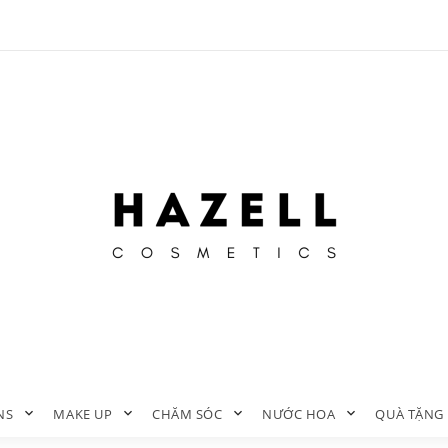
NS
MAKE UP
CHĂM SÓC
NƯỚC HOA
QUÀ TẶNG