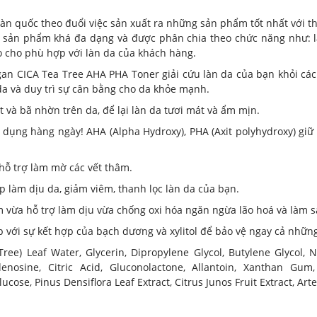
n quốc theo đuổi việc sản xuất ra những sản phẩm tốt nhất với t
Các sản phẩm khá đa dạng và được phân chia theo chức năng như:
o cho phù hợp với làn da của khách hàng.
CICA Tea Tree AHA PHA Toner giải cứu làn da của bạn khỏi các 
da và duy trì sự cân bằng cho da khỏe mạnh.
t và bã nhờn trên da, để lại làn da tươi mát và ẩm mịn.
dụng hàng ngày! AHA (Alpha Hydroxy), PHA (Axit polyhydroxy) giữ 
hỗ trợ làm mờ các vết thâm.
p làm dịu da, giảm viêm, thanh lọc làn da của bạn.
am vừa hỗ trợ làm dịu vừa chống oxi hóa ngăn ngừa lão hoá và làm 
 với sự kết hợp của bạch dương và xylitol để bảo vệ ngay cả nhữ
 Tree) Leaf Water, Glycerin, Dipropylene Glycol, Butylene Glycol, 
denosine, Citric Acid, Gluconolactone, Allantoin, Xanthan Gum, X
lucose, Pinus Densiflora Leaf Extract, Citrus Junos Fruit Extract, Ar