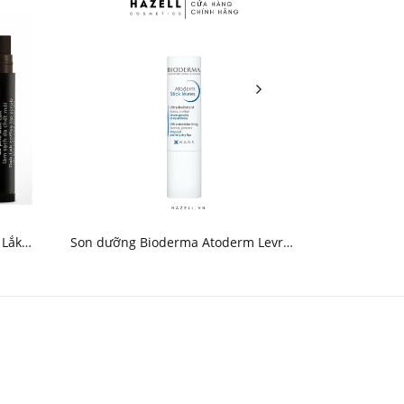
 Lắk
Son dưỡng Bioderma Atoderm Levres
Kem dưỡng 
Stick Hydratant 4g