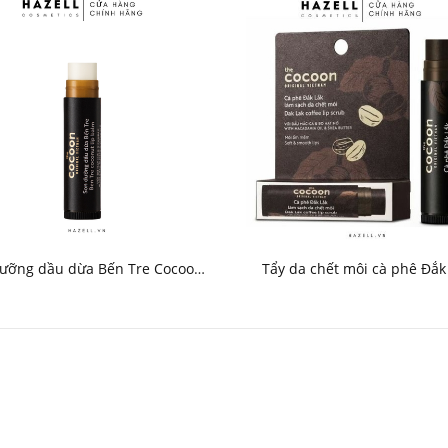
ưỡng dầu dừa Bến Tre Cocoon
Tẩy da chết môi cà phê Đắk
5g (Vỏ đen)
Cocoon 5g