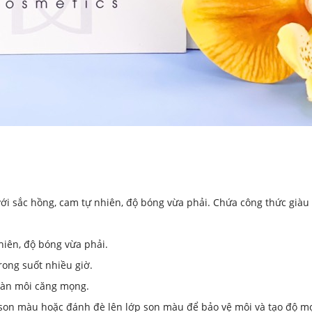
i sắc hồng, cam tự nhiên, độ bóng vừa phải. Chứa công thức giàu 
iên, độ bóng vừa phải.
ong suốt nhiều giờ.
làn môi căng mọng.
ô son màu hoặc đánh đè lên lớp son màu để bảo vệ môi và tạo độ m