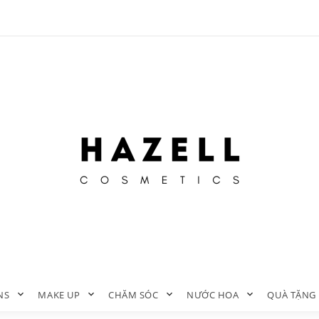
NS
MAKE UP
CHĂM SÓC
NƯỚC HOA
QUÀ TẶNG