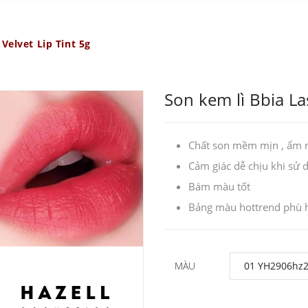
 Velvet Lip Tint 5g
Son kem lì Bbia Las
Chất son mềm mịn , ẩm
Cảm giác dễ chịu khi sử
Bám màu tốt
Bảng màu hottrend phù h
MÀU