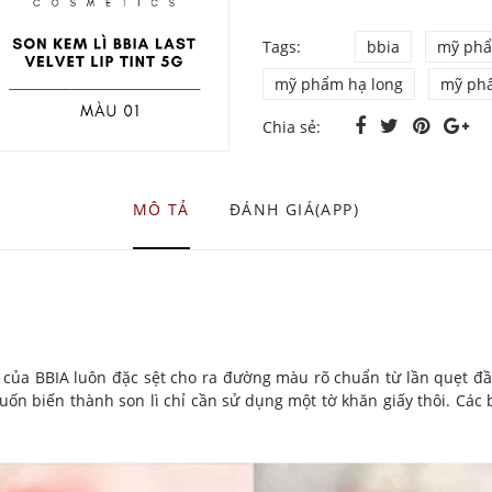
Tags:
bbia
mỹ ph
mỹ phẩm hạ long
mỹ ph
Chia sẻ:
MÔ TẢ
ĐÁNH GIÁ(APP)
nt của BBIA luôn đặc sệt cho ra đường màu rõ chuẩn từ lần quẹt đ
 muốn biến thành son lì chỉ cần sử dụng một tờ khăn giấy thôi. C