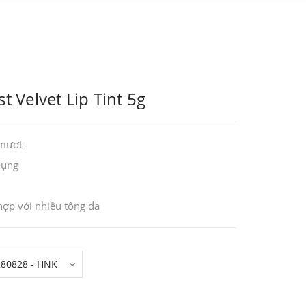
t Velvet Lip Tint 5g
 mượt
 dụng
ợp với nhiều tông da