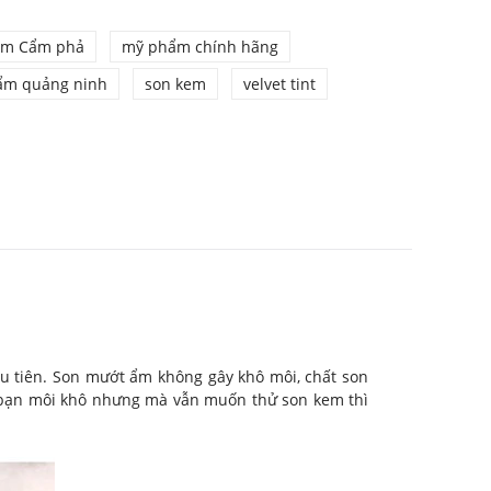
ẩm Cẩm phả
mỹ phẩm chính hãng
ẩm quảng ninh
son kem
velvet tint
ầu tiên. Son mướt ẩm không gây khô môi, chất son
ác bạn môi khô nhưng mà vẫn muốn thử son kem thì