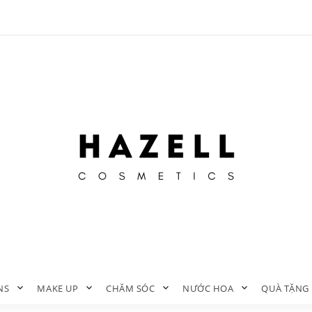
NS
MAKE UP
CHĂM SÓC
NƯỚC HOA
QUÀ TẶNG