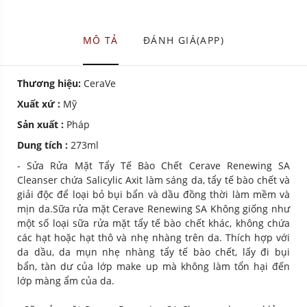
MÔ TẢ
ĐÁNH GIÁ(APP)
Thương hiệu:
CeraVe
Xuất xứ :
Mỹ
Sản xuất :
Pháp
Dung tích :
273ml
- Sửa Rửa Mặt Tẩy Tế Bào Chết Cerave Renewing SA
Cleanser chứa Salicylic Axit làm sáng da, tẩy tế bào chết và
giải độc để loại bỏ bụi bẩn và dầu đồng thời làm mềm và
mịn da.Sữa rửa mặt Cerave Renewing SA Không giống như
một số loại sữa rửa mặt tẩy tế bào chết khác, không chứa
các hạt hoặc hạt thô và nhẹ nhàng trên da. Thích hợp với
da dầu, da mụn nhẹ nhàng tẩy tế bào chết, lấy đi bụi
bẩn, tàn dư của lớp make up mà không làm tổn hại đến
lớp màng ẩm của da.