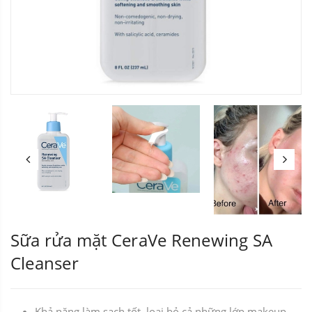
Sữa rửa mặt CeraVe Renewing SA
Cleanser
Khả năng làm sạch tốt, loại bỏ cả những lớp makeup