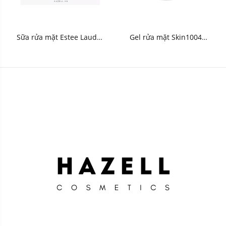
Sữa rửa mặt Estee Lauder
Gel rửa mặt Skin1004
Perfectly Clean Multi-
Madagascar Centella Tone
Action Foam
Brightening Cleansing Gel
Cleanser/Purifying Mask
Foam 125ml - HNK
150ml