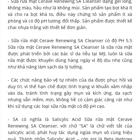
- Sữa rửa mặt Cerave Renewing SA Cleanser dạng gel lỏng,
không màu, hầu như là không mùi. Sản phẩm tạo bọt khá ít
và cho ra bọt khá to, điều này chứng tỏ sản phẩm ít xà
phòng và có độ pH tương đối thấp. Sản phẩm được thiết kế
chai nhựa trắng với thiết kế đơn giản.
- Sữa rửa mặt Cerave Renewing SA Cleanser có độ PH 5.5
Sữa rửa mặt Cerave Renewing SA Cleanser là sữa rửa mặt
được phát triển bởi các bác sĩ da liễu tại Mỹ, luôn là sữa
rửa mặt được khuyên dùng hàng ngày vì độ dịu nhẹ cũng
như khả năng làm sạch da lý tưởng.
- Các chức năng bảo vệ tự nhiên của da được phục hồi và
duy trì, vì thế hạn chế được tình trạng vi khuẩn xâm nhập
vào da, tránh tình trạng gây mụn và kích ứng, da sạch
nhưng vẫn mềm, mịn, không hề có cảm giác căng rát như
khi sử dụng các loại sữa rửa mặt có độ pH cao.
- SA có nghĩa là Salicylic Acid Sữa rửa mặt Cerave
Renewing SA Cleanser, với chữ “SA” là chữ viết tắt của
salicylic acid, phát huy tác dụng ngừa mụn vô cùng hiệu
quả. Thành phần Salicylic Acid – còn gọi là Beta Hydroxy