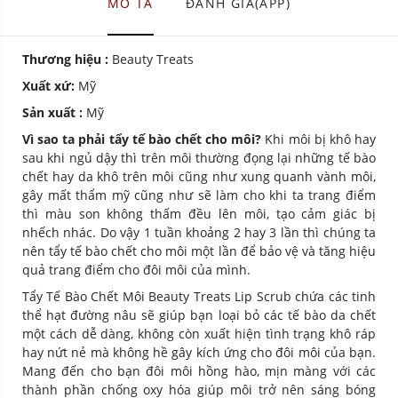
MÔ TẢ
ĐÁNH GIÁ(APP)
Thương hiệu :
Beauty Treats
Xuất xứ:
Mỹ
Sản xuất :
Mỹ
Vì sao ta phải tẩy tế bào chết cho môi?
Khi môi bị khô hay
sau khi ngủ dậy thì trên môi thường đọng lại những tế bào
chết hay da khô trên môi cũng như xung quanh vành môi,
gây mất thẩm mỹ cũng như sẽ làm cho khi ta trang điểm
thì màu son không thấm đều lên môi, tạo cảm giác bị
nhếch nhác. Do vậy 1 tuần khoảng 2 hay 3 lần thì chúng ta
nên tẩy tế bào chết cho môi một lần để bảo vệ và tăng hiệu
quả trang điểm cho đôi môi của mình.
Tẩy Tế Bào Chết Môi Beauty Treats Lip Scrub chứa các tinh
thể hạt đường nâu sẽ giúp bạn loại bỏ các tế bào da chết
một cách dễ dàng, không còn xuất hiện tình trạng khô ráp
hay nứt nẻ mà không hề gây kích ứng cho đôi môi của bạn.
Mang đến cho bạn đôi môi hồng hào, mịn màng với các
thành phần chống oxy hóa giúp môi trở nên sáng bóng