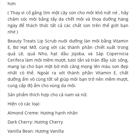
hơn
( Thay vì cố gắng tìm một cây son cho môi khô nứt nẻ , hãy
chăm sóc môi bằng tẩy da chết môi và thoa dưỡng hàng
ngày để thách thức tất cả các chất son trên thế giới bạn
nhé )
Beauty Treats Lip Scrub nuôi dưỡng làn môi bằng Vitamin
E, Bơ Hạt Mỡ, cùng với các thành phần chiết xuất trong
quả Lê, quả Nho, hạt dầu Jojoba, và Sáp Copernicia
Cerifera làm môi mềm mượt, tươi tắn và tràn đầy sức sống,
mang lại cho bạn một bờ môi căng mọng lên màu son đẹp
nhất có thể. Ngoài ra với thành phần Vitamin E, chất
dưỡng ẩm vô cùng tốt sẽ giúp môi bạn trở nên mềm mượt,
cung cấp độ ẩm cho vùng da môi.
Sản phẩm thích hợp cho cả nam và nữ.
Hiện có các loại:
Almond Creme: Hương hạnh nhân
Dark Cherry: Hương Cherry
Vanilla Bean: Hương Vanilla