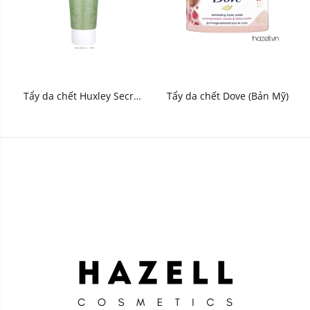
Tẩy da chết Huxley Secret
Tẩy da chết Dove (Bản Mỹ)
of Sahara Scrub Mask:
Sweet Therapy - HNK