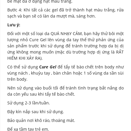
bề mặt da ở dạng hạt màu trắng.
Bước 4: Khi tất cả các gel đã trở thành hạt màu trắng, rửa
sạch và bạn sẽ có làn da mượt mà, sáng hơn.
Lưu ý:
Đối với một số loại da QUÁ NHẠY CẢM, bạn hãy thử bôi một
lượng nhỏ Cure Gel lên vùng da tay thể thử phản ứng của
sản phẩm trước khi sử dụng để tránh trường hợp da bị dị
ứng không mong muốn (mặc dù trường hợp dị ứng là RẤT
HIẾM KHI XẢY RA).
Có thể sử dụng
C
ure Gel
để tẩy tế bào chết trên body như
vùng nách , khuỷu tay , bàn chân hoặc 1 số vùng da sần sùi
trên body.
Nên sử dụng vào buổi tối để tránh tình trạng bắt nắng do
da còn yếu sau khi tẩy tế bào chết.
Sử dụng 2-3 lần/tuần.
Đậy kín nắp sau khi sử dụng.
Bảo quản nơi khô ráo, thoáng mát.
Để xa tầm tay trẻ em.