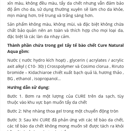
xỉn màu, không đều màu, tẩy da chết nhưng vẫn đảm bảo
độ ẩm cho da, sử dụng thường xuyên sẽ làm cho da khỏe,
mịn màng hơn, trẻ trung và trắng sáng hơn.
Sản phẩm không màu, không mùi, và đặc biệt không chứa
chất bảo quản nên an toàn và thích hợp cho mọi loại da,
đặc biệt là các làn da nhạy cảm.
Thành phần chứa trong gel tẩy tế bào chết Cure Natural
Aqua gồm:
Nước ( nước hydro kích hoạt) , glycerin ( acrylates / acrylic
axit alkyl ( C10- 30) ) Crosspolymer và Cosimo clorua , Riruto
bromide – Kidachiaroe chiết xuất bạch quả lá, hương thảo ,
BG , ethanol , isopropanol…
Hướng dẫn sử dụng:
Bước 1. Bơm ra một lượng của CURE trên da sạch, tùy
thuộc vào khu vực bạn muốn tẩy da chết
Bước 2: Nhẹ nhàng thoa gel trong một chuyển động tròn
Bước 3: Sau khi CURE đã phản ứng với các tế bào da chết,
các tế bào da chết không mong muốn sẽ được tách ra khỏi