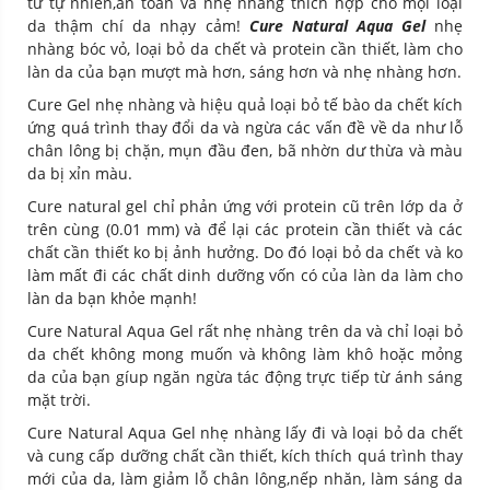
từ tự nhiên,an toàn và nhẹ nhàng thích hợp cho mọi loại
da thậm chí da nhạy cảm!
Cure Natural Aqua Gel
nhẹ
nhàng bóc vỏ, loại bỏ da chết và protein cần thiết, làm cho
làn da của bạn mượt mà hơn, sáng hơn và nhẹ nhàng hơn.
Cure Gel nhẹ nhàng và hiệu quả loại bỏ tế bào da chết kích
ứng quá trình thay đổi da và ngừa các vấn đề về da như lỗ
chân lông bị chặn, mụn đầu đen, bã nhờn dư thừa và màu
da bị xỉn màu.
Cure natural gel chỉ phản ứng với protein cũ trên lớp da ở
trên cùng (0.01 mm) và để lại các protein cần thiết và các
chất cần thiết ko bị ảnh hưởng. Do đó loại bỏ da chết và ko
làm mất đi các chất dinh dưỡng vốn có của làn da làm cho
làn da bạn khỏe mạnh!
Cure Natural Aqua Gel rất nhẹ nhàng trên da và chỉ loại bỏ
da chết không mong muốn và không làm khô hoặc mỏng
da của bạn gíup ngăn ngừa tác động trực tiếp từ ánh sáng
mặt trời.
Cure Natural Aqua Gel nhẹ nhàng lấy đi và loại bỏ da chết
và cung cấp dưỡng chất cần thiết, kích thích quá trình thay
mới của da, làm giảm lỗ chân lông,nếp nhăn, làm sáng da