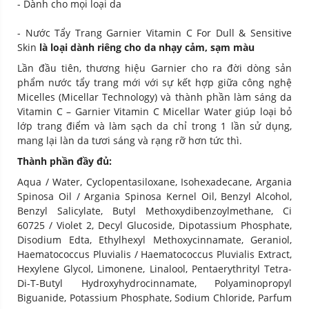
- Dành cho mọi loại da
- Nước Tẩy Trang Garnier Vitamin C For Dull & Sensitive
Skin
là loại dành riêng cho da nhạy cảm, sạm màu
Lần đầu tiên, thương hiệu Garnier cho ra đời dòng sản
phẩm nước tẩy trang mới với sự kết hợp giữa công nghệ
Micelles (Micellar Technology) và thành phần làm sáng da
Vitamin C – Garnier Vitamin C Micellar Water giúp loại bỏ
lớp trang điểm và làm sạch da chỉ trong 1 lần sử dụng,
mang lại làn da tươi sáng và rạng rỡ hơn tức thì.
Thành phần đầy đủ:
Aqua / Water, Cyclopentasiloxane, Isohexadecane, Argania
Spinosa Oil / Argania Spinosa Kernel Oil, Benzyl Alcohol,
Benzyl Salicylate, Butyl Methoxydibenzoylmethane, Ci
60725 / Violet 2, Decyl Glucoside, Dipotassium Phosphate,
Disodium Edta, Ethylhexyl Methoxycinnamate, Geraniol,
Haematococcus Pluvialis / Haematococcus Pluvialis Extract,
Hexylene Glycol, Limonene, Linalool, Pentaerythrityl Tetra-
Di-T-Butyl Hydroxyhydrocinnamate, Polyaminopropyl
Biguanide, Potassium Phosphate, Sodium Chloride, Parfum