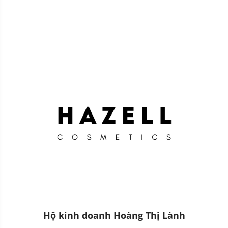
Idulging Plant-Based
trắng - HNK
Cleansing Oil
Hộ kinh doanh Hoàng Thị Lành