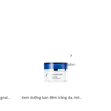
ignal
Kem dưỡng ban đêm trắng da, mờ
thâm nám Transino Whitening Repair
Cream EX 35g