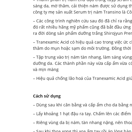
sáng da, mờ thâm, cải thiện nám được sử dụng th
công ty mẹ sản xuất Serum trị nám Transino là Cô
– Các công trình nghiên cứu sau đó đã chỉ ra rằn
đó rất nhiều hãng mỹ phẩm cũng đã bắt đầu ứng
ra đời dòng sản phẩm dưỡng trắng Shirojyun Pre
– Tranexamic Acid có hiệu quả cao trong việc ức 
thâm do mụn hoặc sạm do môi trường. Đồng thời 
– Tập trung vào trị nám tàn nhang, làm sáng vù
dưỡng da. Các thành phần này vừa cấp ẩm vừa có
và mịn màng
– Hiệu quả chống lão hoá của Tranexamic Acid gi
Cách sử dụng
– Dùng sau khi cân bằng và cấp ẩm cho da bằng 
– Lấy khoảng 1 hạt đậu ra tay. Chấm lên các điểm
– Riêng vùng da bị nám, tàn nhang nặng, nên tho
– Sau khi thoa xong thì xoa ấm tay rồi áp lòng bà