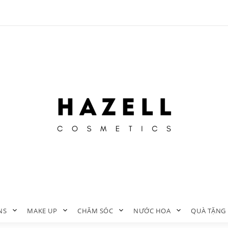
NS
MAKE UP
CHĂM SÓC
NƯỚC HOA
QUÀ TẶNG