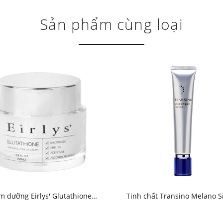
Sản phẩm cùng loại
m dưỡng Eirlys' Glutathione
Tinh chất Transino Melano S
Whitening Tone Up Cream
Essence 30g