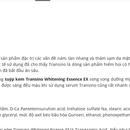
 sản phẩm đặc trị các vấn đề nám, tàn nhang và thâm sạm da mặ
 tế sử dụng đã cho thấy Transino là dòng sản phẩm hiếm hoi có h
m đã bắt đầu ăn sâu.
ong
tuýp kem Transino Whitening Essence EX
song song dưỡng mịn
 được sáng đều màu khi sử dụng serum Transino cũng rất nhanh
 tằm, D-Ca Panteteinsuruhon acid, trehalose sulfate Na, stearic acid
n glyceryl, mức độ axit béo bão hòa Guriseri, ethanol, phenoxyeth
rị nám Transino Whitening Essence EX
là Tranexamic Acid. Nếu như t