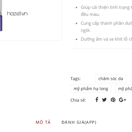
Giúp cải thiện tình trạn
đều màu.
Cung cấp thành phần dưỡn
ngời.
Dưỡng ẩm và se khít lỗ 
Tags:
chăm sóc da
mỹ phẩm hạ long
mỹ ph
Chia sẻ:
MÔ TẢ
ĐÁNH GIÁ(APP)