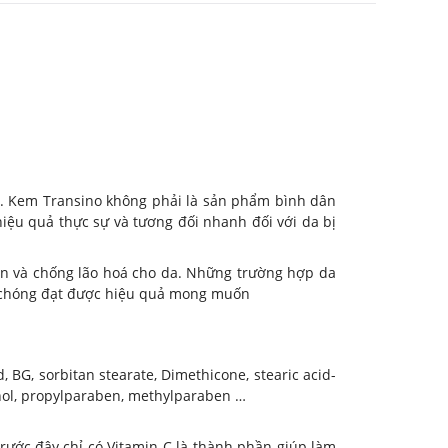
t. Kem Transino không phải là sản phẩm bình dân
iệu quả thực sự và tương đối nhanh đối với da bị
 và chống lão hoá cho da. Những trường hợp da
 chóng đạt được hiệu quả mong muốn
, BG, sorbitan stearate, Dimethicone, stearic acid-
anol, propylparaben, methylparaben …
rước đây chỉ có Vitamin C là thành phần giúp làm