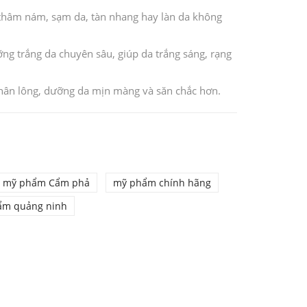
g thâm nám, sạm da, tàn nhang hay làn da không
g trắng da chuyên sâu, giúp da trắng sáng, rạng
chân lông, dưỡng da mịn màng và săn chắc hơn.
mỹ phẩm Cẩm phả
mỹ phẩm chính hãng
ẩm quảng ninh