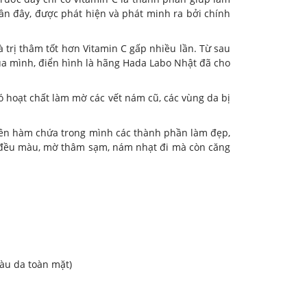
ần đây, được phát hiện và phát minh ra bởi chính
 trị thâm tốt hơn Vitamin C gấp nhiều lần. Từ sau
 mình, điển hình là hãng Hada Labo Nhật đã cho
ó hoạt chất làm mờ các vết nám cũ, các vùng da bị
n hàm chứa trong mình các thành phần làm đẹp,
g đều màu, mờ thâm sạm, nám nhạt đi mà còn căng
màu da toàn mặt)