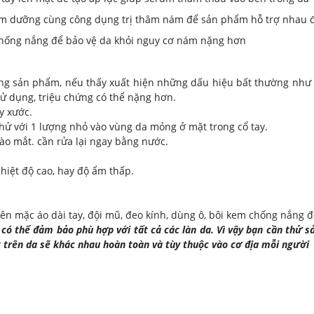
kem dưỡng cùng công dụng trị thâm nám để sản phẩm hỗ trợ nhau đ
 chống nắng để bảo vệ da khỏi nguy cơ nám nặng hơn
ng sản phẩm, nếu thấy xuất hiện những dấu hiệu bất thường như 
 sử dụng, triệu chứng có thể nặng hơn.
y xước.
hử với 1 lượng nhỏ vào vùng da mỏng ở mặt trong cổ tay.
ào mắt. cần rửa lại ngay bằng nước.
nhiệt độ cao, hay độ ẩm thấp.
n mặc áo dài tay, đội mũ, đeo kính, dùng ô, bôi kem chống nắng để
ó thể đảm bảo phù hợp với tất cả các làn da. Vì vậy bạn cần thử 
g trên da sẽ khác nhau hoàn toàn và tùy thuộc vào cơ địa mỗi người