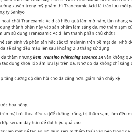
ường xuyên trong mỹ phẩm thì Tranexamic Acid là trào lưu mới g
ng ty Sankyo.
g hoạt chất Tranexamic Acid có hiệu quả làm mờ nám, tàn nhang và
 dụng thành phần này vào sản phẩm làm sáng da, mờ thâm sạm của
mium sử dụng Tranexamic Acid làm thành phần chủ chốt !
chế sản sinh và phân tán hắc sắc tố melanin trên bề mặt da. Nhờ đ
da sẽ sáng đều màu lên sau khoảng 2-3 tháng sử dụng
ng da thâm nhưng
kem Transino Whitening Essence EX
vẫn không quê
 tác dụng khoá lớp ẩm lưu lại trên da. Nhờ đó da không chỉ sán
úp tăng cường độ đàn hồi cho da căng hơn, giảm hẳn chảy xệ
nước hoa hồng
 trên mặt rồi thoa đều ra (để dưỡng trắng, trị thâm sạm, làm đều 
a lớp serum dày hơn để đạt hiệu quả cao
n tay lên mặt để tạo áp lực giúp serum thẩm thấu vào bên trong da