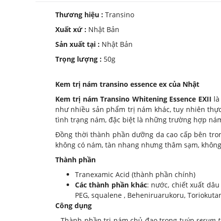
Thương hiệu :
Transino
Xuất xứ :
Nhật Bản
Sản xuất tại :
Nhật Bản
Trọng lượng :
50g
Kem trị nám transino essence ex của Nhật
Kem trị nám Transino Whitening Essence EXII
là
như nhiều sản phẩm trị nám khác, tuy nhiên thực
tình trạng nám, đặc biệt là những trường hợp ná
Đồng thời thành phần dưỡng da cao cấp bên tr
không có nám, tàn nhang nhưng thâm sạm, không
Thành phần
Tranexamic Acid (thành phần chính)
Các thành phần khác
: nước, chiết xuất dâu
PEG, squalene , Beheniruarukoru, Toriokuta
Công dụng
– Thành phần trị nám chủ đạo trong tuýp
serum t