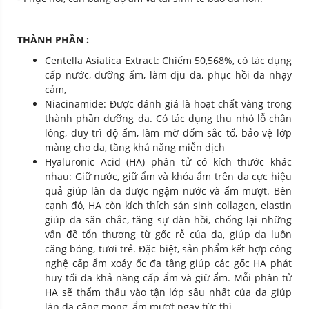
THÀNH PHẦN :
Centella Asiatica Extract: Chiếm 50,568%, có tác dụng
cấp nước, dưỡng ẩm, làm dịu da, phục hồi da nhạy
cảm,
Niacinamide: Được đánh giá là hoạt chất vàng trong
thành phần dưỡng da. Có tác dụng thu nhỏ lỗ chân
lông, duy trì độ ẩm, làm mờ đốm sắc tố, bảo vệ lớp
màng cho da, tăng khả năng miễn dịch
Hyaluronic Acid (HA) phân tử có kích thước khác
nhau: Giữ nước, giữ ẩm và khóa ẩm trên da cực hiệu
quả giúp làn da được ngậm nước và ẩm mượt. Bên
cạnh đó, HA còn kích thích sản sinh collagen, elastin
giúp da săn chắc, tăng sự đàn hồi, chống lại những
vấn đề tổn thương từ gốc rễ của da, giúp da luôn
căng bóng, tươi trẻ. Đặc biệt, sản phẩm kết hợp công
nghệ cấp ẩm xoáy ốc đa tầng giúp các gốc HA phát
huy tối đa khả năng cấp ẩm và giữ ẩm. Mỗi phân tử
HA sẽ thẩm thấu vào tận lớp sâu nhất của da giúp
làn da căng mọng, ẩm mượt ngay tức thì.