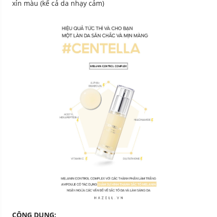
xỉn màu (kể cả da nhạy cảm)
CÔNG DỤNG: