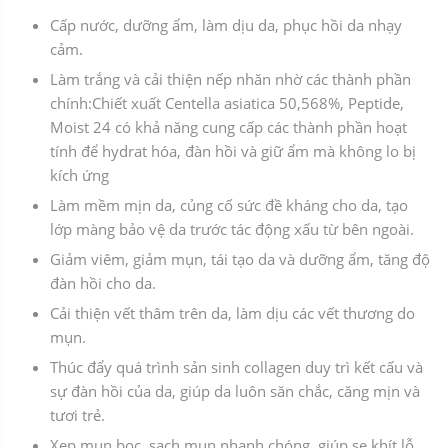
Cấp nước, dưỡng ẩm, làm dịu da, phục hồi da nhạy
cảm.
Làm trắng và cải thiện nếp nhăn nhờ các thành phần
chính:Chiết xuất Centella asiatica 50,568%, Peptide,
Moist 24 có khả năng cung cấp các thành phần hoạt
tính để hydrat hóa, đàn hồi và giữ ẩm mà không lo bị
kích ứng
Làm mềm mịn da, củng cố sức đề kháng cho da, tạo
lớp màng bảo vệ da trước tác động xấu từ bên ngoài.
Giảm viêm, giảm mụn, tái tạo da và dưỡng ẩm, tăng độ
đàn hồi cho da.
Cải thiện vết thâm trên da, làm dịu các vết thương do
mụn.
Thúc đẩy quá trình sản sinh collagen duy trì kết cấu và
sự đàn hồi của da, giúp da luôn săn chắc, căng mịn và
tươi trẻ.
Xẹp mụn bọc, sạch mụn nhanh chóng, giúp se khít lỗ