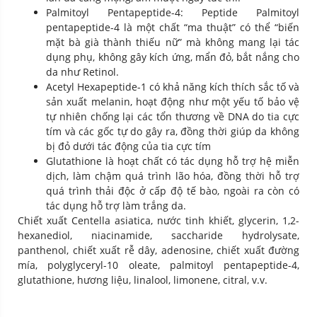
Palmitoyl Pentapeptide-4: Peptide Palmitoyl
pentapeptide-4 là một chất “ma thuật” có thể “biến
mặt bà già thành thiếu nữ” mà không mang lại tác
dụng phụ, không gây kích ứng, mẩn đỏ, bắt nắng cho
da như Retinol.
Acetyl Hexapeptide-1 có khả năng kích thích sắc tố và
sản xuất melanin, hoạt động như một yếu tố bảo vệ
tự nhiên chống lại các tổn thương về DNA do tia cực
tím và các gốc tự do gây ra, đồng thời giúp da không
bị đỏ dưới tác động của tia cực tím
Glutathione là hoạt chất có tác dụng hỗ trợ hệ miễn
dịch, làm chậm quá trình lão hóa, đồng thời hỗ trợ
quá trình thải độc ở cấp độ tế bào, ngoài ra còn có
tác dụng hỗ trợ làm trắng da.
Chiết xuất Centella asiatica, nước tinh khiết, glycerin, 1,2-
hexanediol, niacinamide, saccharide hydrolysate,
panthenol, chiết xuất rễ dây, adenosine, chiết xuất đường
mía, polyglyceryl-10 oleate, palmitoyl pentapeptide-4,
glutathione, hương liệu, linalool, limonene, citral, v.v.