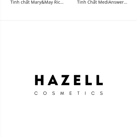
Tinh chất Mary&May Rice
Tinh Chất MediAnswer
niacin 10% Triple Vitamin
Retinoid Liftxyl Serum
Serum 80ml - HNK
30ml - HNK