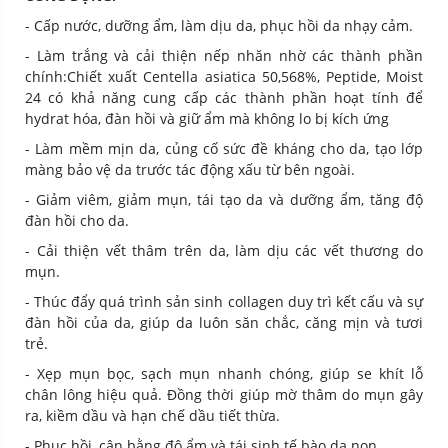
- Cấp nước, dưỡng ẩm, làm dịu da, phục hồi da nhạy cảm.
- Làm trắng và cải thiện nếp nhăn nhờ các thành phần
chính:Chiết xuất Centella asiatica 50,568%, Peptide, Moist
24 có khả năng cung cấp các thành phần hoạt tính để
hydrat hóa, đàn hồi và giữ ẩm mà không lo bị kích ứng
- Làm mềm mịn da, củng cố sức đề kháng cho da, tạo lớp
màng bảo vệ da trước tác động xấu từ bên ngoài.
- Giảm viêm, giảm mụn, tái tạo da và dưỡng ẩm, tăng độ
đàn hồi cho da.
- Cải thiện vết thâm trên da, làm dịu các vết thương do
mụn.
- Thúc đẩy quá trình sản sinh collagen duy trì kết cấu và sự
đàn hồi của da, giúp da luôn săn chắc, căng mịn và tươi
trẻ.
- Xẹp mụn bọc, sạch mụn nhanh chóng, giúp se khít lỗ
chân lông hiệu quả. Đồng thời giúp mờ thâm do mụn gây
ra, kiềm dầu và hạn chế dầu tiết thừa.
- Phục hồi, cân bằng độ ẩm và tái sinh tế bào da non.