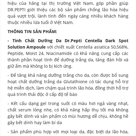
hiệu của hãng tại thị trường Việt Nam, góp phần giúp
DR.PEPTI giới thiệu các bộ sản phẩm chống lão hóa hiệu
quả vượt trội, lành tính đến ngày càng nhiều khách hàng
thuộc nhiều lứa tuổi ở Việt Nam.
THÔNG TIN SẢN PHẨM:
-
Tinh Chất Dưỡng Da Dr.Pepti Centella Dark Spot
Solution Ampoule
với chiết xuất Centella asiatica 50,568%,
Peptide, Moist 24, Niacinamide có khả năng cung cấp các
thành phần hoạt tính để dưỡng trắng da, tăng đàn hồi và
giữ ẩm mà không lo bị kích ứng.
- Để tăng khả năng dưỡng trắng cho da, còn được bổ sung
hoạt chất dưỡng trắng da Glutathione có tác dụng hỗ trợ
hệ miễn dịch, làm chậm quá trình lão hóa, đồng thời hỗ trợ
quá trình thải độc ở cấp độ tế bào
- Kết cấu dạng gel trong suốt có màu hơi ngả vàng nhạt,
chất serum lỏng nhẹ, có khả năng hấp thụ tốt mà không
gây bết dính và sản phẩm có mùi hương dễ chịu, không hề
gây bết dính hay làm bí da
- Sản phẩm phù hợp với mọi loại da, đặc biệt da lão hóa,