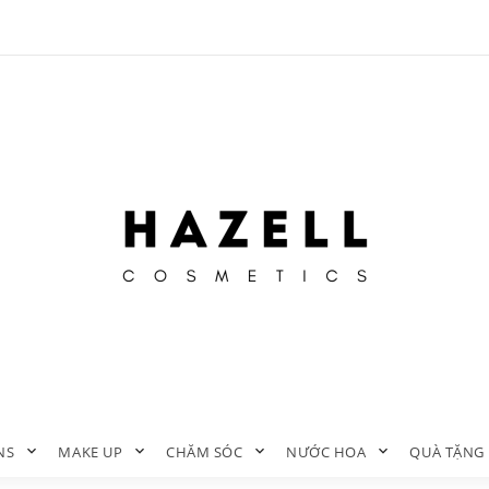
NS
MAKE UP
CHĂM SÓC
NƯỚC HOA
QUÀ TẶNG