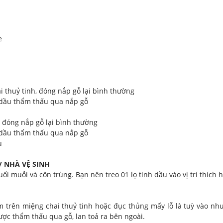
e
 thuỷ tinh, đóng nắp gỗ lại bình thường
h dầu thẩm thấu qua nắp gỗ
 đóng nắp gỗ lại bình thường
h dầu thẩm thấu qua nắp gỗ
u
/ NHÀ VỆ SINH
ổi muỗi và côn trùng. Bạn nên treo 01 lọ tinh dầu vào vị trí thích
trên miệng chai thuỷ tinh hoặc đục thủng mấy lỗ là tuỳ vào nhu
ược thẩm thấu qua gỗ, lan toả ra bên ngoài.