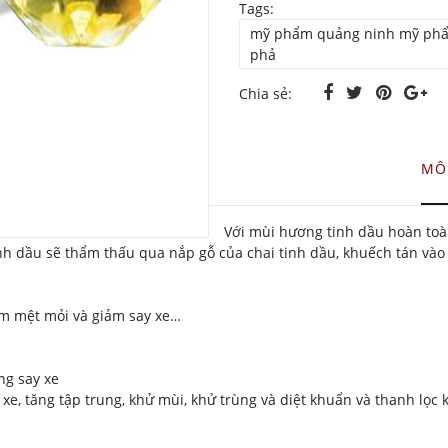
Tags:
mỹ phẩm quảng ninh mỹ phẩ
phả
Chia sẻ:
MÔ
Với mùi hương tinh dầu hoàn toàn
inh dầu sẽ thẩm thấu qua nắp gỗ của chai tinh dầu, khuếch tán vào
iảm mệt mỏi và giảm say xe…
ng say xe
xe, tăng tập trung, khử mùi, khử trùng và diệt khuẩn và thanh lọc 