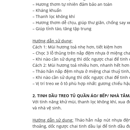
– Hương thơm tự nhiên đảm bảo an toàn
– Kháng khuẩn
– Thanh lọc không khí
– Hương thơm dễ chịu, giúp thư giãn, chống say x
– Giúp tỉnh táo, tăng tập trung
Hướng dẫn sử dụng:
Cách 1: Mùi hương toả nhẹ hơn, tiết kiệm hơn
– Chọc 3 lỗ thủng trên nắp đệm nhựa ở miệng chai
– Khi nào cần sử dụng thì dốc ngược chai để tin
Cách 2: Mùi hương toả nhiều hơn, nhanh hết hơn
– Tháo hẳn nắp đệm nhựa ở miệng chai thuỷ tinh,
– Khi nào cần sử dụng thì dốc ngược chai để tin
– Vị trí treo xe ô tô phù hợp nhất: gương chiếu hậ
2. TINH DẦU TREO TỦ QUẦN ÁO/ BẾP/ NHÀ TẮM
Với tính năng khử mùi, thanh lọc không khí, xua đu
và nhà vệ sinh.
Hướng dẫn sử dụng:
Tháo hẳn nắp nút nhựa đệm 
thoảng, dốc ngược chai tinh dầu lại để tinh dầu đ