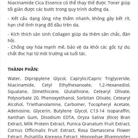
Niacinamide Cica Essence có thể thay thế được Toner giúp
tối giản được các bước trong quy trình dưỡng da.
- Kết cấu dạng lỏng nhẹ thấm nhanh, không gây bết rít,
hạn chế tình trạng đổ dầu trên da.
- Kích thích sản sinh Collagen giúp da thêm săn chắc, đàn
hồi.
- Chống oxy hóa mạnh mẽ, bảo vệ da khỏi các gốc tự do,
chất đoc hại từ môi trường và tuổi tác.
THÀNH PHẦN:
Water, Dipropylene Glycol, Caprylic/Capric Triglyceride,
Niacinamide, Cetyl Ethylhexanoate, 1,2-Hexanediol,
Squalane, Dimethicone, Glutathione, Cetearyl Olivate,
Polysorbate 20, Phenoxyethanol, Sorbitan Olivate, Cetearyl
Alcohol, Triethanolamine, Carbomer, Tocopheryl Acetate,
Adenosine, Glycerin, Butylene Glycol, C13-14 Isoparaffin,
Xanthan Gum, Disodium EDTA, Oryza Sativa (Rice) Bran
Extract, Milk Protein Extract, Punica Granatum Fruit Extract,
Cornus Officinalis Fruit Extract, Rosa Damascena Flower
Extract, Pulsatilla Koreana Extract, Hippophae Rhamnoides