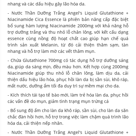
nhang và các dấu hiệu gây lão hóa da.
- Nước Thần Dưỡng Trắng Angel's Liquid Glutathione +
Niacinamide Cica Essence là phiên bản nâng cấp đặc biệt
bổ sung hàm lượng Niacinamide 2000mg với khả năng hỗ
trợ dưỡng trắng và thu nhỏ lỗ chân lông, với kết cấu dạng
essence cùng nồng độ hoạt chất cao giúp hạn chế quá
trình sản xuất Melanin, từ đó cải thiện thâm sạm, tàn
nhang và hỗ trợ làm mờ các vết thâm mụn.
- Chứa Glutathione 700mg có tác dụng hỗ trợ dưỡng sáng
da, giúp da sáng mịn, đều màu hơn. Kết hợp cùng 2000mg
Niacinamide giúp thu nhỏ lỗ chân lông, làm dịu da, cải
thiện dấu hiệu lão hóa, phục hồi làn da bị sần sùi, khô ráp,
mất nước, dưỡng ẩm tối đa duy trì sự mềm mại cho da.
- Kích thích tái tạo tế bào mới, làm trẻ hóa làn da, phục hồi
các vấn đề do mụn, giảm tình trạng mụn trứng cá
- Bổ sung độ ẩm cho làn da khô ráp, sần sùi, cho làn da săn
chắc đàn hồi hơn, hỗ trợ trong việc làm chậm quá trình lão
hóa da, cải thiện nếp nhăn.
- Nước Thần Dưỡng Trắng Angel's Liquid Glutathione +