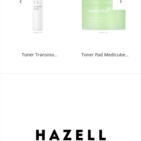
Toner Transino
Toner Pad Medicube
Brightening Clear Lotion
Exosome Cica Calming Pad
150ml
150ml/100 miếng - HNK