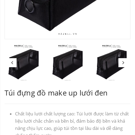
Túi đựng đồ make up lưới đen
Chất liệu lưới chất lượng cao: Túi lưới được làm từ chất
liệu lưới chắc chắn và bền bỉ, đảm bảo độ bền và khả
năng chịu lực cao, giúp túi tồn tại lâu dài và dễ dàng